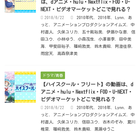
は、dアニメ・hulu・Nextflix・FOD・U-
NEXT・ビデオマーケットどこで見れる？
2018/6/22
2010年代
,
2016年
,
Lynn
,
あ
っと
,
アニメーションプロダクションアイムズ
,
中
村直人
,
久保ユリカ
,
五十嵐裕美
,
伊藤かな恵
,
信
田ユウ
,
小林ゆう
,
小森茂生
,
小澤亜李
,
田中美
海
,
甲斐田裕子
,
種﨑敦美
,
鈴木貴昭
,
阿澄佳奈
,
雨宮天
,
高森奈津美
ドラマ/青春
【ハイスクール・フリート】の動画は、d
アニメ・hulu・Nextflix・FOD・U-NEXT・
ビデオマーケットどこで見れる？
2018/6/22
2010年代
,
2016年
,
Lynn
,
あ
っと
,
アニメーションプロダクションアイムズ
,
中
村直人
,
久保ユリカ
,
信田ユウ
,
古木のぞみ
,
夏川
椎菜
,
種﨑敦美
,
鈴木貴昭
,
黒瀬ゆうこ