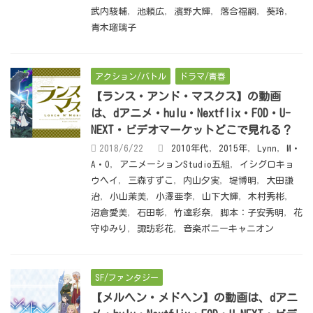
武内駿輔
,
池頼広
,
濱野大輝
,
落合福嗣
,
葵玲
,
青木瑠璃子
アクション/バトル
ドラマ/青春
【ランス・アンド・マスクス】の動画
は、dアニメ・hulu・Nextflix・FOD・U-
NEXT・ビデオマーケットどこで見れる？
2018/6/22
2010年代
,
2015年
,
Lynn
,
M・
A・O
,
アニメーションStudio五組
,
イシグロキョ
ウヘイ
,
三森すずこ
,
内山夕実
,
堤博明
,
大田謙
治
,
小山茉美
,
小澤亜李
,
山下大輝
,
木村秀彬
,
沼倉愛美
,
石田彰
,
竹達彩奈
,
脚本：子安秀明
,
花
守ゆみり
,
諏訪彩花
,
音楽ポニーキャニオン
SF/ファンタジー
【メルヘン・メドヘン】の動画は、dアニ