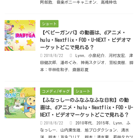
阿部敦
,
音楽ポニーキャニオン
,
高橋伸也
ショート
【ベビーガンバ】の動画は、dアニメ・
hulu・Nextflix・FOD・U-NEXT・ビデオマ
ーケットどこで見れる？
2018/6/22
Lynn
,
小泉紀介
,
河村友宏
,
津
田健次郎
,
潘めぐみ
,
神南スタジオ
,
笠松美樹
,
脚
本：平林佐和子
,
齋藤彩夏
コメディ/ギャグ
ショート
【ふなっしーのふなふなふな日和】の動
画は、dアニメ・hulu・Nextflix・FOD・U-
NEXT・ビデオマーケットどこで見れる？
2018/6/22
2010年代
,
2015年
,
Lynn
,
ふ
なっしー
,
山内東生雄
,
旭プロダクション
,
清水
洋
,
脚本：友永コリエ
,
脚本：清水東
,
若林タカツ