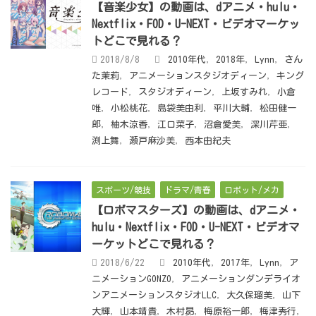
【音楽少女】の動画は、dアニメ・hulu・
Nextflix・FOD・U-NEXT・ビデオマーケッ
トどこで見れる？
2018/8/8
2010年代
,
2018年
,
Lynn
,
さん
た茉莉
,
アニメーションスタジオディーン
,
キング
レコード
,
スタジオディーン
,
上坂すみれ
,
小倉
唯
,
小松桃花
,
島袋美由利
,
平川大輔
,
松田健一
郎
,
柚木涼香
,
江口菜子
,
沼倉愛美
,
深川芹亜
,
渕上舞
,
瀬戸麻沙美
,
西本由紀夫
スポーツ/競技
ドラマ/青春
ロボット/メカ
【ロボマスターズ】の動画は、dアニメ・
hulu・Nextflix・FOD・U-NEXT・ビデオマ
ーケットどこで見れる？
2018/6/22
2010年代
,
2017年
,
Lynn
,
ア
ニメーションGONZO
,
アニメーションダンデライオ
ンアニメーションスタジオLLC
,
大久保瑠美
,
山下
大輝
,
山本靖貴
,
木村昴
,
梅原裕一郎
,
梅津秀行
,