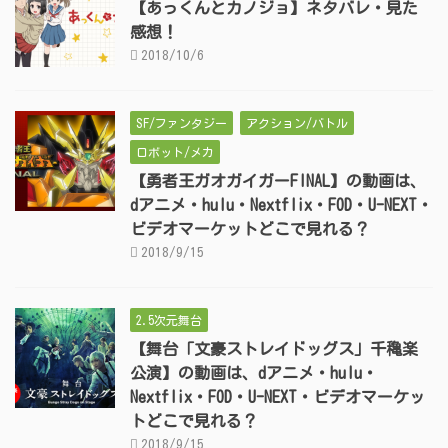
【あっくんとカノジョ】ネタバレ・見た
感想！
2018/10/6
SF/ファンタジー
アクション/バトル
ロボット/メカ
【勇者王ガオガイガーFINAL】の動画は、
dアニメ・hulu・Nextflix・FOD・U-NEXT・
ビデオマーケットどこで見れる？
2018/9/15
2.5次元舞台
【舞台「文豪ストレイドッグス」千穐楽
公演】の動画は、dアニメ・hulu・
Nextflix・FOD・U-NEXT・ビデオマーケッ
トどこで見れる？
2018/9/15