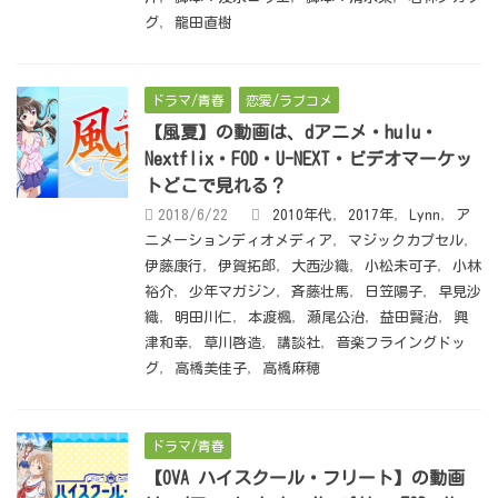
グ
,
龍田直樹
ドラマ/青春
恋愛/ラブコメ
【風夏】の動画は、dアニメ・hulu・
Nextflix・FOD・U-NEXT・ビデオマーケッ
トどこで見れる？
2018/6/22
2010年代
,
2017年
,
Lynn
,
ア
ニメーションディオメディア
,
マジックカプセル
,
伊藤康行
,
伊賀拓郎
,
大西沙織
,
小松未可子
,
小林
裕介
,
少年マガジン
,
斉藤壮馬
,
日笠陽子
,
早見沙
織
,
明田川仁
,
本渡楓
,
瀬尾公治
,
益田賢治
,
興
津和幸
,
草川啓造
,
講談社
,
音楽フライングドッ
グ
,
高橋美佳子
,
高橋麻穂
ドラマ/青春
【OVA ハイスクール・フリート】の動画