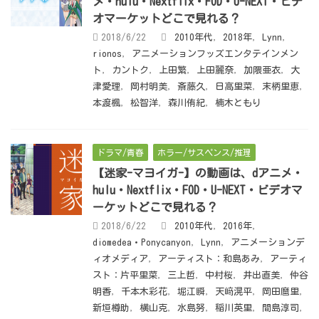
メ・hulu・Nextflix・FOD・U-NEXT・ビデ
オマーケットどこで見れる？
2018/6/22
2010年代
,
2018年
,
Lynn
,
rionos
,
アニメーションフッズエンタテインメン
ト
,
カントク
,
上田繁
,
上田麗奈
,
加隈亜衣
,
大
津愛理
,
岡村明美
,
斎藤久
,
日高里菜
,
末柄里恵
,
本渡楓
,
松智洋
,
森川侑紀
,
楠木ともり
ドラマ/青春
ホラー/サスペンス/推理
【迷家-マヨイガ-】の動画は、dアニメ・
hulu・Nextflix・FOD・U-NEXT・ビデオマ
ーケットどこで見れる？
2018/6/22
2010年代
,
2016年
,
diomedea・Ponycanyon
,
Lynn
,
アニメーションデ
ィオメディア
,
アーティスト：和島あみ
,
アーティ
スト：片平里菜
,
三上哲
,
中村桜
,
井出直美
,
仲谷
明香
,
千本木彩花
,
堀江瞬
,
天﨑滉平
,
岡田麿里
,
新垣樽助
,
横山克
,
水島努
,
稲川英里
,
間島淳司
,