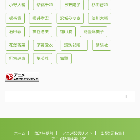
小野大輔
斎藤千和
日笠陽子
杉田智和
梶裕貴
櫻井孝宏
沢城みゆき
浪川大輔
石田彰
神谷浩史
福山潤
能登麻美子
花澤香菜
茅野愛衣
諏訪部順一
講談社
釘宮理恵
集英社
電撃
ホーム
放送時期別
アニメ配信リスト
2.5次元特集！
アニメ配信検索（仮）