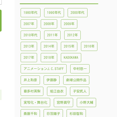
1980年代
1990年代
2000年代
2007年
2008年
2009年
2010年代
2011年
2012年
2013年
2014年
2015年
2016年
2017年
2018年
KADOKAWA
アニメーションJ.C.STAFF
中村悠一
井上和彦
伊藤静
劇場公開作品
喜多村英梨
堀江由衣
子安武人
実写化・舞台化
宮野真守
小野大輔
斎藤千和
日笠陽子
杉田智和