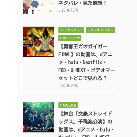
ネタバレ・見た感想！
2018/10/6
SF/ファンタジー
アクション/バトル
ロボット/メカ
【勇者王ガオガイガー
FINAL】の動画は、dアニ
メ・hulu・Nextflix・
FOD・U-NEXT・ビデオマー
ケットどこで見れる？
2018/9/15
2.5次元舞台
【舞台「文豪ストレイド
ッグス」千穐楽公演】の
動画は、dアニメ・hulu・