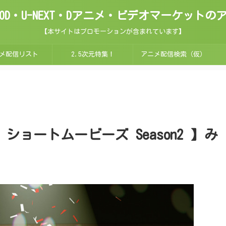
ix・FOD・U-NEXT・Dアニメ・ビデオマーケッ
【本サイトはプロモーションが含まれています】
メ配信リスト
2.5次元特集！
アニメ配信検索（仮）
ョートムービーズ Season2 】み