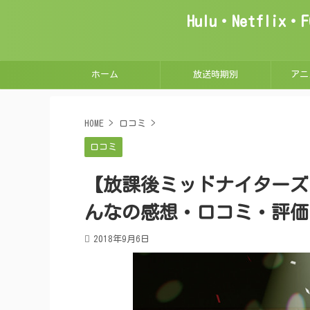
Hulu・Netfl
ホーム
放送時期別
アニ
HOME
>
口コミ
>
口コミ
【放課後ミッドナイターズ シ
んなの感想・口コミ・評価
2018年9月6日