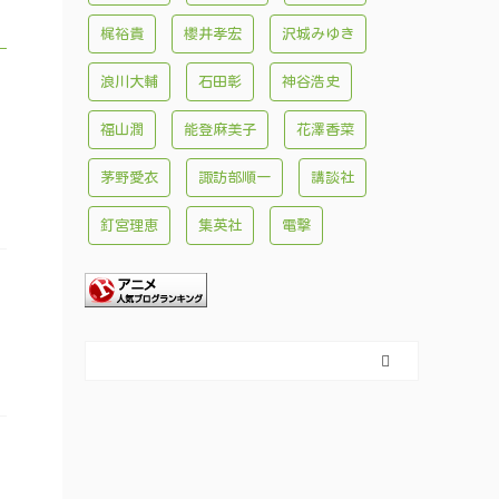
梶裕貴
櫻井孝宏
沢城みゆき
浪川大輔
石田彰
神谷浩史
福山潤
能登麻美子
花澤香菜
茅野愛衣
諏訪部順一
講談社
釘宮理恵
集英社
電撃