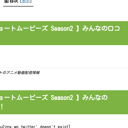
目次
[
表示
]
トムービーズ Season2 】みんなの口コ
ーケットのアニメ動画配信情報
トムービーズ Season2 】みんなの
！
u2znx.wp_twitter' doesn't exist]