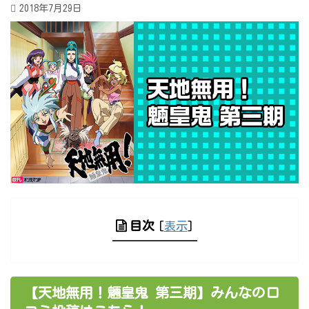
2018年7月29日
目次
[
表示
]
【天地無用！魎皇鬼 第三期】みんなの口