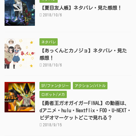
【夏目友人帳】ネタバレ・見た感想！
2018/10/6
ネタバレ
【あっくんとカノジョ】ネタバレ・見た
感想！
2018/10/6
SF/ファンタジー
アクション/バトル
ロボット/メカ
【勇者王ガオガイガーFINAL】の動画は、
dアニメ・hulu・Nextflix・FOD・U-NEXT・
ビデオマーケットどこで見れる？
2018/9/15