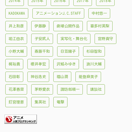
2014年
2015年
2016年
2017年
2018年
KADOKAWA
アニメーションJ.C.STAFF
中村悠一
井上和彦
伊藤静
劇場公開作品
喜多村英梨
堀江由衣
子安武人
実写化・舞台化
宮野真守
小野大輔
斎藤千和
日笠陽子
杉田智和
梶裕貴
櫻井孝宏
沢城みゆき
浪川大輔
石田彰
神谷浩史
福山潤
能登麻美子
花澤香菜
茅野愛衣
諏訪部順一
講談社
釘宮理恵
集英社
電撃