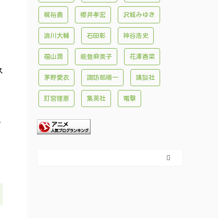
梶裕貴
櫻井孝宏
沢城みゆき
浪川大輔
石田彰
神谷浩史
福山潤
能登麻美子
花澤香菜
ス
茅野愛衣
諏訪部順一
講談社
釘宮理恵
集英社
電撃
見