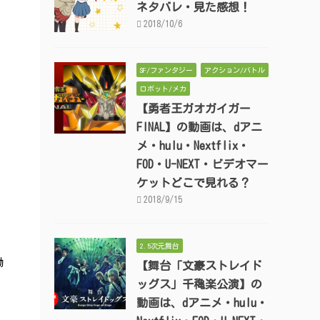
ネタバレ・見た感想！
2018/10/6
SF/ファンタジー
アクション/バトル
ロボット/メカ
【勇者王ガオガイガー
FINAL】の動画は、dアニ
メ・hulu・Nextflix・
FOD・U-NEXT・ビデオマー
ケットどこで見れる？
2018/9/15
2.5次元舞台
動
【舞台「文豪ストレイド
ッグス」千穐楽公演】の
動画は、dアニメ・hulu・