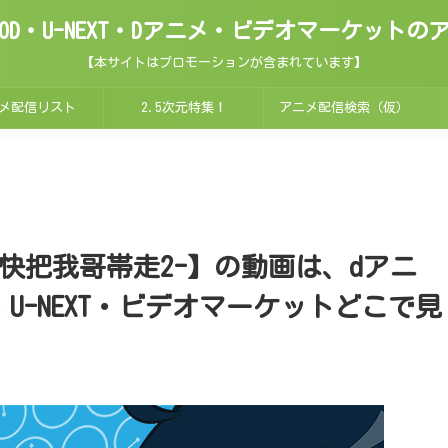
ix・FOD・U-NEXT・Dアニメ・ビデオマーケッ
【本サイトはプロモーションが含まれています】
メ配信リスト
2.5次元特集！
アニメ配信検索（仮）
快把我哥帯走2-】の動画は、dアニ
FOD・U-NEXT・ビデオマーケットどこで見