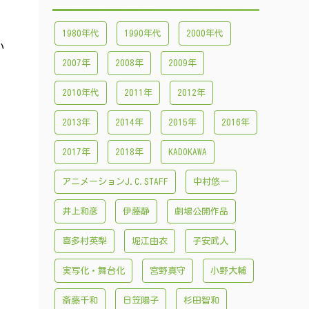
1980年代
1990年代
2000年代
い
2007年
2008年
2009年
2010年代
2011年
2012年
2013年
2014年
2015年
2016年
2017年
2018年
KADOKAWA
アニメーションJ.C.STAFF
中村悠一
井上和彦
伊藤静
劇場公開作品
喜多村英梨
堀江由衣
子安武人
実写化・舞台化
宮野真守
小野大輔
斎藤千和
日笠陽子
杉田智和