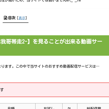
が高いため、当サイトでは扱いませんm(_ _)m
目次
[
表示
]
把我哥帯走2-】を見ることが出来る動画サー
なります。この中で当サイトのおすすめ動画配信サービスは…
す
月額
お試し
DL
総配信数