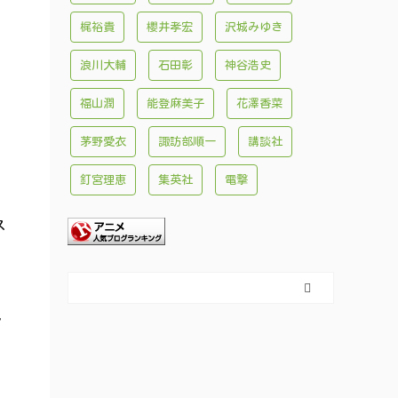
梶裕貴
櫻井孝宏
沢城みゆき
浪川大輔
石田彰
神谷浩史
福山潤
能登麻美子
花澤香菜
茅野愛衣
諏訪部順一
講談社
釘宮理恵
集英社
電撃
ス
見