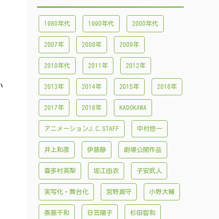
1980年代
1990年代
2000年代
2007年
2008年
2009年
2010年代
2011年
2012年
い
2013年
2014年
2015年
2016年
2017年
2018年
KADOKAWA
アニメーションJ.C.STAFF
中村悠一
井上和彦
伊藤静
劇場公開作品
喜多村英梨
堀江由衣
子安武人
実写化・舞台化
宮野真守
小野大輔
斎藤千和
日笠陽子
杉田智和