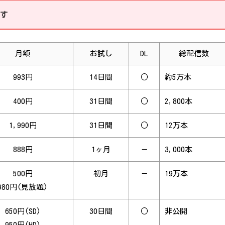
す
月額
お試し
DL
総配信数
993円
14日間
○
約5万本
400円
31日間
○
2,800本
1,990円
31日間
○
12万本
888円
1ヶ月
－
3,000本
500円
初月
－
19万本
980円(見放題)
650円(SD)
30日間
○
非公開
950円(HD)