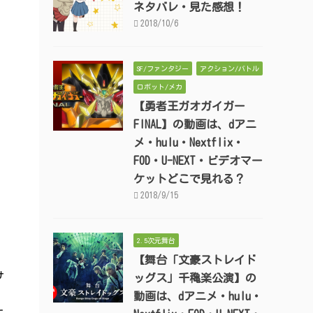
ネタバレ・見た感想！
2018/10/6
SF/ファンタジー
アクション/バトル
ロボット/メカ
【勇者王ガオガイガー
FINAL】の動画は、dアニ
メ・hulu・Nextflix・
FOD・U-NEXT・ビデオマー
ケットどこで見れる？
2018/9/15
2.5次元舞台
【舞台「文豪ストレイド
サ
ッグス」千穐楽公演】の
動画は、dアニメ・hulu・