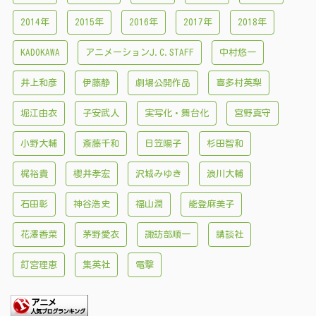
2014年
2015年
2016年
2017年
2018年
KADOKAWA
アニメーションJ.C.STAFF
中村悠一
井上和彦
伊藤静
劇場公開作品
喜多村英梨
堀江由衣
子安武人
実写化・舞台化
宮野真守
小野大輔
斎藤千和
日笠陽子
杉田智和
梶裕貴
櫻井孝宏
沢城みゆき
浪川大輔
石田彰
神谷浩史
福山潤
能登麻美子
花澤香菜
茅野愛衣
諏訪部順一
講談社
釘宮理恵
集英社
電撃