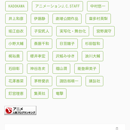
KADOKAWA
アニメーションJ.C.STAFF
中村悠一
井上和彦
伊藤静
劇場公開作品
喜多村英梨
堀江由衣
子安武人
実写化・舞台化
宮野真守
小野大輔
斎藤千和
日笠陽子
杉田智和
梶裕貴
櫻井孝宏
沢城みゆき
浪川大輔
石田彰
神谷浩史
福山潤
能登麻美子
花澤香菜
茅野愛衣
諏訪部順一
講談社
釘宮理恵
集英社
電撃