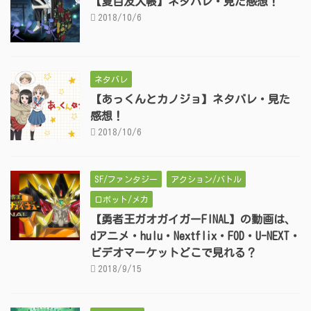
【夏目友人帳】ネタバレ・見た感想！
2018/10/6
ネタバレ
【あっくんとカノジョ】ネタバレ・見た
感想！
2018/10/6
SF/ファンタジー
アクション/バトル
ロボット/メカ
【勇者王ガオガイガーFINAL】の動画は、
dアニメ・hulu・Nextflix・FOD・U-NEXT・
ビデオマーケットどこで見れる？
2018/9/15