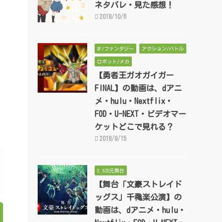
ネタバレ・見た感想！
2018/10/6
SF/ファンタジー
アクション/バトル
ロボット/メカ
【勇者王ガオガイガー
FINAL】の動画は、dアニ
メ・hulu・Nextflix・
FOD・U-NEXT・ビデオマー
ケットどこで見れる？
2018/9/15
2.5次元舞台
【舞台「文豪ストレイド
ッグス」千穐楽公演】の
動画は、dアニメ・hulu・