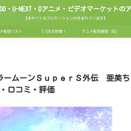
ix・FOD・U-NEXT・Dアニメ・ビデオマーケッ
【本サイトはプロモーションが含まれています】
メ配信リスト
2.5次元特集！
アニメ配信検索（仮）
ラームーンＳｕｐｅｒＳ外伝 亜美ち
・口コミ・評価