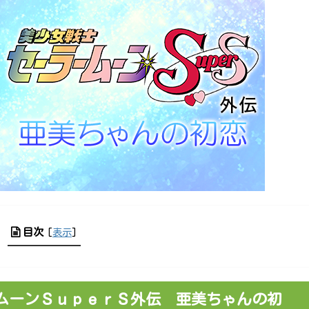
目次
[
表示
]
ムーンＳｕｐｅｒＳ外伝 亜美ちゃんの初