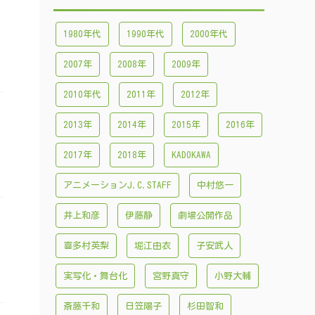
1980年代
1990年代
2000年代
2007年
2008年
2009年
2010年代
2011年
2012年
2013年
2014年
2015年
2016年
2017年
2018年
KADOKAWA
アニメーションJ.C.STAFF
中村悠一
井上和彦
伊藤静
劇場公開作品
喜多村英梨
堀江由衣
子安武人
実写化・舞台化
宮野真守
小野大輔
斎藤千和
日笠陽子
杉田智和