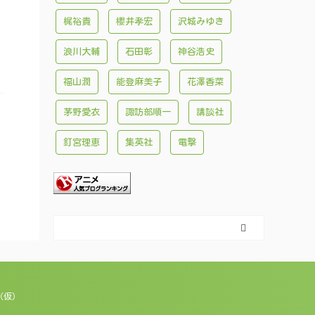
梶裕貴
櫻井孝宏
沢城みゆき
浪川大輔
石田彰
神谷浩史
福山潤
能登麻美子
花澤香菜
茅野愛衣
諏訪部順一
講談社
釘宮理恵
集英社
電撃
（仮）