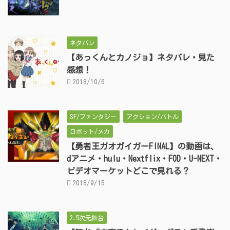
ネタバレ
【あっくんとカノジョ】ネタバレ・見た
感想！
2018/10/6
SF/ファンタジー
アクション/バトル
ロボット/メカ
【勇者王ガオガイガーFINAL】の動画は、
dアニメ・hulu・Nextflix・FOD・U-NEXT・
ビデオマーケットどこで見れる？
2018/9/15
2.5次元舞台