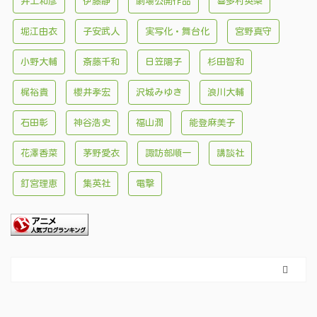
井上和彦
伊藤静
劇場公開作品
喜多村英梨
堀江由衣
子安武人
実写化・舞台化
宮野真守
小野大輔
斎藤千和
日笠陽子
杉田智和
梶裕貴
櫻井孝宏
沢城みゆき
浪川大輔
石田彰
神谷浩史
福山潤
能登麻美子
花澤香菜
茅野愛衣
諏訪部順一
講談社
釘宮理恵
集英社
電撃