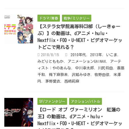
ドラマ/青春
戦争/ミリタリー
【ステラ女学院高等科C3部（しーきゅー
ぶ）】の動画は、dアニメ・hulu・
Nextflix・FOD・U-NEXT・ビデオマーケッ
トどこで見れる？
2018/8/15
2010年代
,
2013年
,
いこま
,
みどりとももか
,
アニメーションGAINAX
,
アーテ
ィスト：やのあんな
,
中川幸太郎
,
川尻将由
,
斎藤
千和
,
梅下麻奈未
,
沢城みゆき
,
牧野由依
,
米澤
円
,
茅野愛衣
,
西崎莉麻
SF/ファンタジー
アクション/バトル
【ロード オブ ヴァーミリオン 紅蓮の
王】の動画は、dアニメ・hulu・
Nextflix・FOD・U-NEXT・ビデオマーケッ