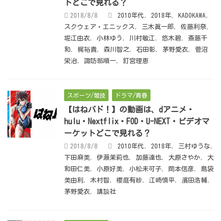
トどこで見れる？
2018/8/8
2010年代
,
2018年
,
KADOKAWA
,
スクウェア・エニックス
,
三木眞一郎
,
佐藤利奈
,
堀江由衣
,
小林ゆう
,
川村敏江
,
悠木碧
,
斎藤千
和
,
梶裕貴
,
森川智之
,
石田彰
,
茅野愛衣
,
菅沼
栄治
,
諏訪部順一
,
釘宮理恵
スポーツ/競技
ドラマ/青春
【はねバド！】の動画は、dアニメ・
hulu・Nextflix・FOD・U-NEXT・ビデオマ
ーケットどこで見れる？
2018/8/8
2010年代
,
2018年
,
三村ゆうな
,
下田麻美
,
伊瀬茉莉也
,
加藤達也
,
大原さやか
,
大
和田仁美
,
小原好美
,
小松未可子
,
岡本信彦
,
島袋
美由利
,
木村智
,
櫻庭有紗
,
江崎慎平
,
濱田浩輔
,
茅野愛衣
,
講談社