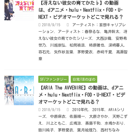
【冴えない彼女の育てかた♭】の動画
は、dアニメ・hulu・Nextflix・FOD・U-
NEXT・ビデオマーケットどこで見れる？
2018/9/15
アーティスト：妄想キャリブレ
ーション
,
アーティスト：春奈るな
,
亀井幹太
,
冴
えない彼女の育てかたシリーズ
,
大西沙織
,
安野希
世乃
,
川越崇弘
,
松岡禎丞
,
柿原徹也
,
深崎暮人
,
百石元
,
矢作紗友里
,
茅野愛衣
,
赤﨑千夏
,
高瀬智
章
SF/ファンタジー
日常/ほのぼの
【ARIA The AVVENIRE】の動画は、dアニ
メ・hulu・Nextflix・FOD・U-NEXT・ビデ
オマーケットどこで見れる？
2018/9/15
2010年代
,
2015年
,
ARIAシリ
ーズ
,
中原麻衣
,
佐藤順一
,
大原さやか
,
天野こず
え
,
川上ともこ
,
広橋涼
,
斎藤千和
,
水橋かおり
,
皆川純子
,
茅野愛衣
,
葉月絵理乃
,
西村ちなみ