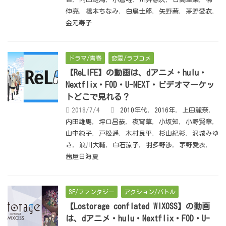
伸亮
,
橋本ちなみ
,
白鳥士郎
,
矢野茜
,
茅野愛衣
,
金元寿子
ドラマ/青春
恋愛/ラブコメ
【ReLIFE】の動画は、dアニメ・hulu・
Nextflix・FOD・U-NEXT・ビデオマーケッ
トどこで見れる？
2018/7/4
2010年代
,
2016年
,
上田麗奈
,
内田雄馬
,
坪口昌恭
,
夜宵草
,
小坂知
,
小野賢章
,
山中純子
,
戸松遥
,
木村良平
,
杉山紀彰
,
沢城みゆ
き
,
浪川大輔
,
白石涼子
,
羽多野渉
,
茅野愛衣
,
茜屋日海夏
SF/ファンタジー
アクション/バトル
【Lostorage conflated WIXOSS】の動画
は、dアニメ・hulu・Nextflix・FOD・U-