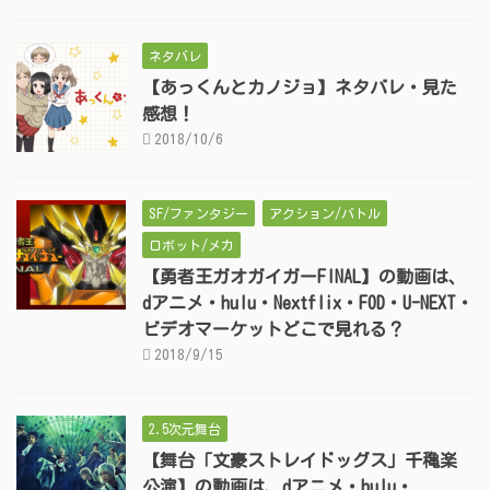
ネタバレ
【あっくんとカノジョ】ネタバレ・見た
感想！
2018/10/6
SF/ファンタジー
アクション/バトル
ロボット/メカ
【勇者王ガオガイガーFINAL】の動画は、
dアニメ・hulu・Nextflix・FOD・U-NEXT・
ビデオマーケットどこで見れる？
2018/9/15
2.5次元舞台
【舞台「文豪ストレイドッグス」千穐楽
公演】の動画は、dアニメ・hulu・