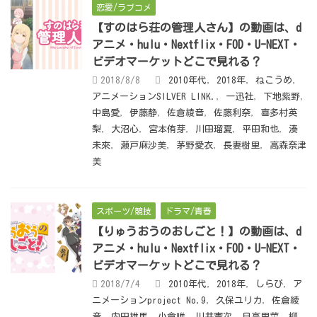
恋愛/ラブコメ
【すのはら荘の管理人さん】の動画は、d
アニメ・hulu・Nextflix・FOD・U-NEXT・
ビデオマーケットどこで見れる？
2018/8/8
2010年代
,
2018年
,
ねこうめ
,
アニメーションSILVER LINK.
,
一迅社
,
下地紫野
,
中島愛
,
伊藤静
,
佐倉綾音
,
佐藤利奈
,
喜多村英
梨
,
大沼心
,
宮本侑芽
,
川田瑠夏
,
平田和也
,
湊
未來
,
瀬戸麻沙美
,
茅野愛衣
,
長妻樹里
,
高森奈津
美
スポーツ/競技
ドラマ/青春
【りゅうおうのおしごと！】の動画は、d
アニメ・hulu・Nextflix・FOD・U-NEXT・
ビデオマーケットどこで見れる？
2018/7/4
2010年代
,
2018年
,
しらび
,
ア
ニメーションproject No.9
,
久保ユリカ
,
佐倉綾
音
,
内田雄馬
,
小倉唯
,
川井憲次
,
日高里菜
,
柳