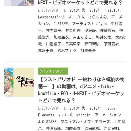
NEXT・ビデオマーケットどこで見れる？
2018/8/8
2010年代
,
2018年
,
Hitoto*
,
Lostorageシリーズ
,
LRIG
,
さらちよみ
,
アニメー
ションJ.C.STAFF
,
アーティスト：Cyua
,
中村悠
一
,
井内舞子
,
井口裕香
,
伊藤静
,
佐倉綾音
,
佐
藤嵩光
,
加隈亜衣
,
吉田りさこ
,
坂井久太
,
大西沙
織
,
川澄綾子
,
日高里菜
,
種田梨沙
,
茅野愛衣
,
赤﨑千夏
,
鈴木マナツ
,
阿澄佳奈
SF/ファンタジー
【ラストピリオド ―終わりなき螺旋の物
語― 】の動画は、dアニメ・hulu・
Nextflix・FOD・U-NEXT・ビデオマーケッ
トどこで見れる？
2018/8/8
2010年代
,
2018年
,
Happy
Elements
,
M・A・O
,
whoopin
,
アニメーション
J.C.STAFF
,
マニュアル・オブ・エラーズ
,
上田麗
奈
,
井澤詩織
,
加隈亜衣
,
原田彩楓
,
岩崎良明
,