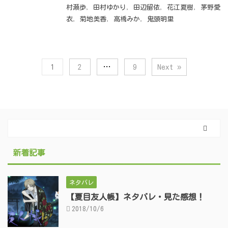
村瀬歩
,
田村ゆかり
,
田辺留依
,
花江夏樹
,
茅野愛
衣
,
菊地美香
,
高橋みか
,
鬼頭明里
1
2
…
9
Next »
新着記事
ネタバレ
【夏目友人帳】ネタバレ・見た感想！
2018/10/6