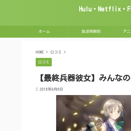
Hulu・Netfl
ホーム
放送時期別
アニ
HOME
>
口コミ
>
口コミ
【最終兵器彼女】みんなの
2018年9月6日