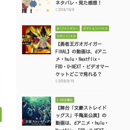
ネタバレ・見た感想！
2018/10/6
SF/ファンタジー
アクション/バトル
ロボット/メカ
【勇者王ガオガイガー
FINAL】の動画は、dアニ
メ・hulu・Nextflix・
FOD・U-NEXT・ビデオマー
ケットどこで見れる？
2018/9/15
2.5次元舞台
【舞台「文豪ストレイド
ッグス」千穐楽公演】の
動画は、dアニメ・hulu・