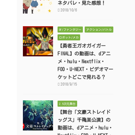
ネタバレ・見た感想！
2018/10/6
SF/ファンタジー
アクション/バトル
ロボット/メカ
【勇者王ガオガイガー
FINAL】の動画は、dアニ
メ・hulu・Nextflix・
FOD・U-NEXT・ビデオマー
ケットどこで見れる？
2018/9/15
2.5次元舞台
【舞台「文豪ストレイド
ッグス」千穐楽公演】の
動画は、dアニメ・hulu・