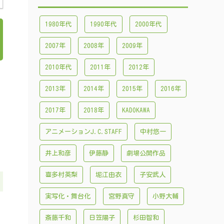
1980年代
1990年代
2000年代
2007年
2008年
2009年
2010年代
2011年
2012年
2013年
2014年
2015年
2016年
2017年
2018年
KADOKAWA
アニメーションJ.C.STAFF
中村悠一
井上和彦
伊藤静
劇場公開作品
喜多村英梨
堀江由衣
子安武人
実写化・舞台化
宮野真守
小野大輔
斎藤千和
日笠陽子
杉田智和