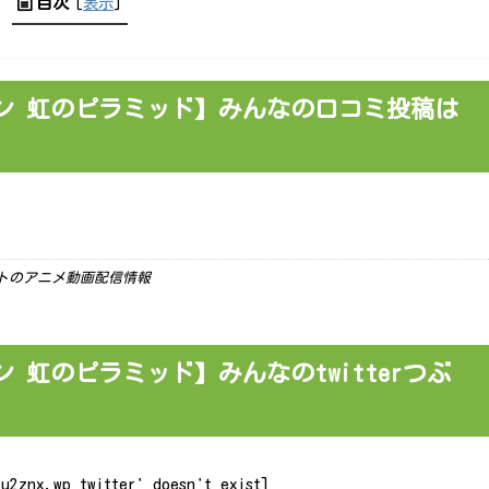
目次
[
表示
]
ン 虹のピラミッド】みんなの口コミ投稿は
ーケットのアニメ動画配信情報
 虹のピラミッド】みんなのtwitterつぶ
u2znx.wp_twitter' doesn't exist]