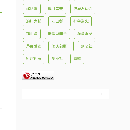
梶裕貴
櫻井孝宏
沢城みゆき
浪川大輔
石田彰
神谷浩史
福山潤
能登麻美子
花澤香菜
茅野愛衣
諏訪部順一
講談社
釘宮理恵
集英社
電撃