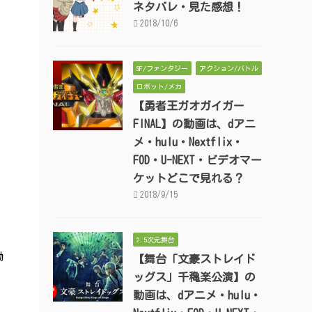
ネタバレ・見た感想！
2018/10/6
SF/ファンタジー
アクション/バトル
ロボット/メカ
【勇者王ガオガイガー
FINAL】の動画は、dアニ
メ・hulu・Nextflix・
FOD・U-NEXT・ビデオマー
ケットどこで見れる？
2018/9/15
2.5次元舞台
動
【舞台「文豪ストレイド
ッグス」千穐楽公演】の
動画は、dアニメ・hulu・