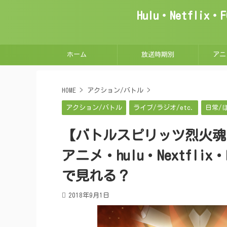
Hulu・Netfl
ホーム
放送時期別
アニ
HOME
>
アクション/バトル
>
アクション/バトル
ライブ/ラジオ/etc.
日常/
【バトルスピリッツ烈火魂
アニメ・hulu・Nextfli
で見れる？
2018年9月1日