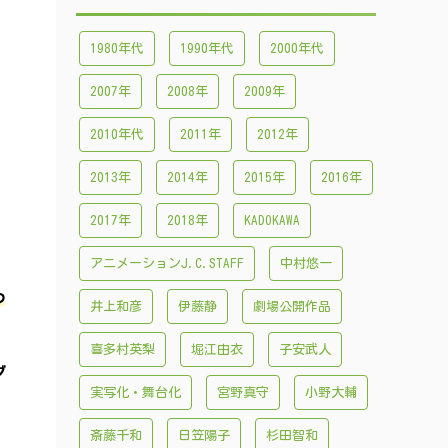
1980年代
1990年代
2000年代
ト
2007年
2008年
2009年
2010年代
2011年
2012年
2013年
2014年
2015年
2016年
2017年
2018年
KADOKAWA
も
アニメーションJ.C.STAFF
中村悠一
つ
井上和彦
伊藤静
劇場公開作品
喜多村英梨
堀江由衣
子安武人
ダ
実写化・舞台化
宮野真守
小野大輔
斎藤千和
日笠陽子
杉田智和