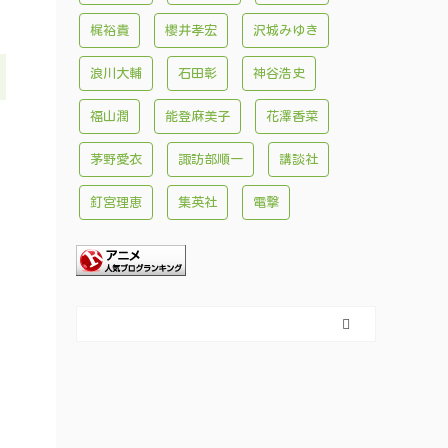
梶裕貴
櫻井孝宏
沢城みゆき
浪川大輔
石田彰
神谷浩史
福山潤
能登麻美子
花澤香菜
茅野愛衣
諏訪部順一
講談社
釘宮理恵
集英社
電撃