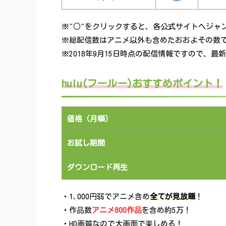
※"○"をクリックすると、各公式サイトへジャ
※総配信数はアニメ以外も含めたおおよその数
※2018年9月15日時点の配信情報ですので、
hulu(フールー)おすすめポイント！
価格（月額）
お試し期間
ダウンロード再生
・1,000円弱でアニメ含め
全てが見放題
！
・作品数
アニメ800作品
を含め約5万！
・HD画質なので大画面で楽しめる！