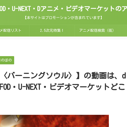
ix・FOD・U-NEXT・Dアニメ・ビデオマーケッ
【本サイトはプロモーションが含まれています】
メ配信リスト
2.5次元特集！
アニメ配信検索（仮）
ほのぼの
〈バーニングソウル〉】の動画は、d
x・FOD・U-NEXT・ビデオマーケットどこ