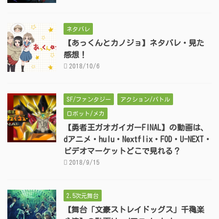
ネタバレ
【あっくんとカノジョ】ネタバレ・見た
感想！
2018/10/6
SF/ファンタジー
アクション/バトル
ロボット/メカ
【勇者王ガオガイガーFINAL】の動画は、
dアニメ・hulu・Nextflix・FOD・U-NEXT・
ビデオマーケットどこで見れる？
2018/9/15
2.5次元舞台
【舞台「文豪ストレイドッグス」千穐楽