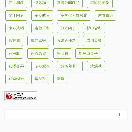
井上和彦
伊藤静
劇場公開作品
喜多村英梨
堀江由衣
子安武人
実写化・舞台化
宮野真守
小野大輔
斎藤千和
日笠陽子
杉田智和
梶裕貴
櫻井孝宏
沢城みゆき
浪川大輔
石田彰
神谷浩史
福山潤
能登麻美子
花澤香菜
茅野愛衣
諏訪部順一
講談社
釘宮理恵
集英社
電撃