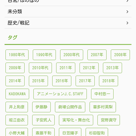
日常/ほのぼの
未分類
歴史/戦記
タグ
1980年代
1990年代
2000年代
2007年
2008年
2009年
2010年代
2011年
2012年
2013年
2014年
2015年
2016年
2017年
2018年
KADOKAWA
アニメーションJ.C.STAFF
中村悠一
井上和彦
伊藤静
劇場公開作品
喜多村英梨
堀江由衣
子安武人
実写化・舞台化
宮野真守
小野大輔
斎藤千和
日笠陽子
杉田智和