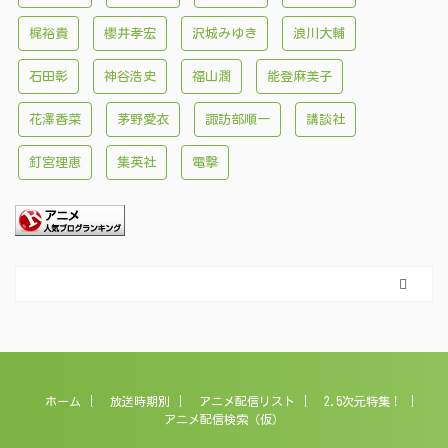
梶裕貴
櫻井孝宏
沢城みゆき
浪川大輔
石田彰
神谷浩史
福山潤
能登麻美子
花澤香菜
茅野愛衣
諏訪部順一
講談社
釘宮理恵
集英社
電撃
ホーム
放送時期別
アニメ配信リスト
2.5次元特集！
アニメ配信検索（仮）