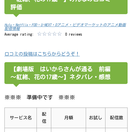
評価
Hulu・Netflix・FOD・U-NEXT・Dアニメ・ビデオマーケットのアニメ動画
配信情報
Average rating:
0 reviews
口コミの投稿はこちらからどうぞ！
【劇場版 はいからさんが通る 前編
～紅緒、花の17歳～】ネタバレ・感想
※※※ 準備中です ※※※
配
サービス名
月額
お試し
配信数
信