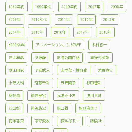
1980年代
1990年代
2000年代
2007年
2008年
2009年
2010年代
2011年
2012年
2013年
2014年
2015年
2016年
2017年
2018年
KADOKAWA
アニメーションJ.C.STAFF
中村悠一
井上和彦
伊藤静
劇場公開作品
喜多村英梨
堀江由衣
子安武人
実写化・舞台化
宮野真守
小野大輔
斎藤千和
日笠陽子
杉田智和
梶裕貴
櫻井孝宏
沢城みゆき
浪川大輔
石田彰
神谷浩史
福山潤
能登麻美子
花澤香菜
茅野愛衣
諏訪部順一
講談社