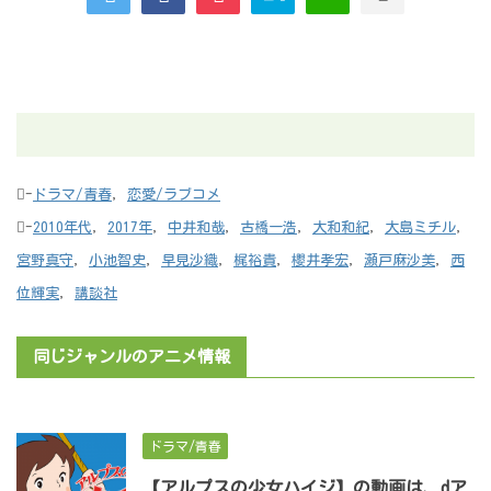
-
ドラマ/青春
,
恋愛/ラブコメ
-
2010年代
,
2017年
,
中井和哉
,
古橋一浩
,
大和和紀
,
大島ミチル
,
宮野真守
,
小池智史
,
早見沙織
,
梶裕貴
,
櫻井孝宏
,
瀬戸麻沙美
,
西
位輝実
,
講談社
同じジャンルのアニメ情報
ドラマ/青春
【アルプスの少女ハイジ】の動画は、dア