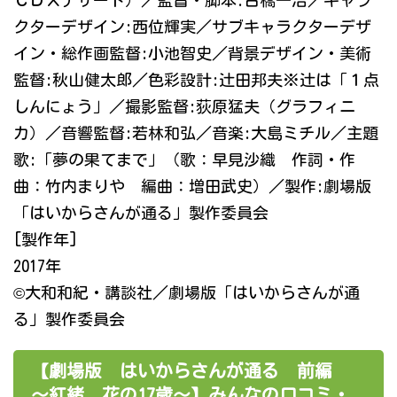
ＣＤＸデザート）／監督・脚本:古橋一浩／キャラ
クターデザイン:西位輝実／サブキャラクターデザ
イン・総作画監督:小池智史／背景デザイン・美術
監督:秋山健太郎／色彩設計:辻田邦夫※辻は「１点
しんにょう」／撮影監督:荻原猛夫（グラフィニ
カ）／音響監督:若林和弘／音楽:大島ミチル／主題
歌:「夢の果てまで」（歌：早見沙織 作詞・作
曲：竹内まりや 編曲：増田武史）／製作:劇場版
「はいからさんが通る」製作委員会
[製作年]
2017年
©大和和紀・講談社／劇場版「はいからさんが通
る」製作委員会
【劇場版 はいからさんが通る 前編
～紅緒、花の17歳～】みんなの口コミ・