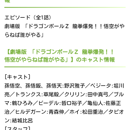
報
エピソード（全1話）
劇場版 「ドラゴンボールＺ 龍拳爆発！！悟空がや
らねば誰がやる」
【劇場版 「ドラゴンボールＺ 龍拳爆発！！
悟空がやらねば誰がやる」】のキャスト情報
[キャスト]
孫悟空、孫悟飯、孫悟天:野沢雅子／ベジータ:堀川
亮／トランクス:草尾毅／クリリン:田中真弓／ブル
マ:鶴ひろみ／ビーデル:皆口裕子／亀仙人:佐藤正
治／ヒルデガーン:青森伸／ホイ:松田重治／タピオ
ン:結城比呂
[スタッフ]