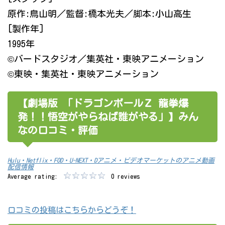
原作:鳥山明／監督:橋本光夫／脚本:小山高生
[製作年]
1995年
©バードスタジオ／集英社・東映アニメーション
©東映・集英社・東映アニメーション
【劇場版 「ドラゴンボールＺ 龍拳爆
発！！悟空がやらねば誰がやる」】みん
なの口コミ・評価
Hulu・Netflix・FOD・U-NEXT・Dアニメ・ビデオマーケットのアニメ動画
配信情報
Average rating:
0 reviews
口コミの投稿はこちらからどうぞ！