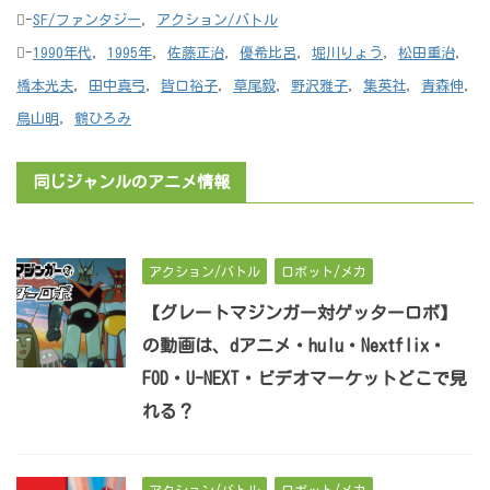
-
SF/ファンタジー
,
アクション/バトル
-
1990年代
,
1995年
,
佐藤正治
,
優希比呂
,
堀川りょう
,
松田重治
,
橋本光夫
,
田中真弓
,
皆口裕子
,
草尾毅
,
野沢雅子
,
集英社
,
青森伸
,
鳥山明
,
鶴ひろみ
同じジャンルのアニメ情報
アクション/バトル
ロボット/メカ
【グレートマジンガー対ゲッターロボ】
の動画は、dアニメ・hulu・Nextflix・
FOD・U-NEXT・ビデオマーケットどこで見
れる？