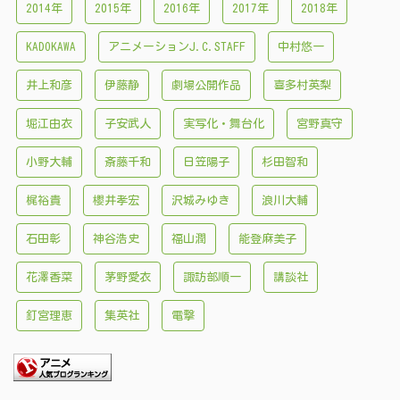
2014年
2015年
2016年
2017年
2018年
KADOKAWA
アニメーションJ.C.STAFF
中村悠一
井上和彦
伊藤静
劇場公開作品
喜多村英梨
堀江由衣
子安武人
実写化・舞台化
宮野真守
小野大輔
斎藤千和
日笠陽子
杉田智和
梶裕貴
櫻井孝宏
沢城みゆき
浪川大輔
石田彰
神谷浩史
福山潤
能登麻美子
花澤香菜
茅野愛衣
諏訪部順一
講談社
釘宮理恵
集英社
電撃