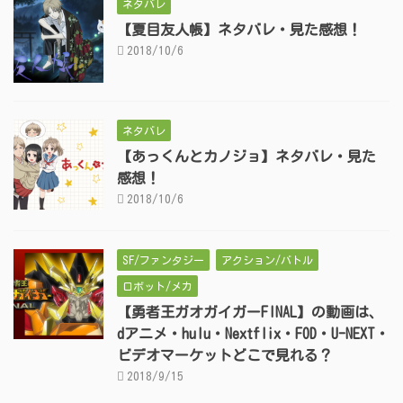
ネタバレ
【夏目友人帳】ネタバレ・見た感想！
2018/10/6
ネタバレ
【あっくんとカノジョ】ネタバレ・見た
感想！
2018/10/6
SF/ファンタジー
アクション/バトル
ロボット/メカ
【勇者王ガオガイガーFINAL】の動画は、
dアニメ・hulu・Nextflix・FOD・U-NEXT・
ビデオマーケットどこで見れる？
2018/9/15