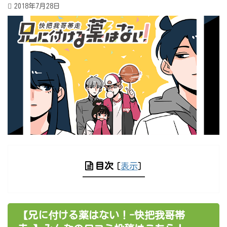
2018年7月28日
目次
[
表示
]
【兄に付ける薬はない！-快把我哥帯