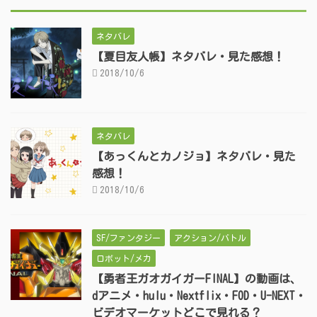
ネタバレ
【夏目友人帳】ネタバレ・見た感想！
2018/10/6
ネタバレ
【あっくんとカノジョ】ネタバレ・見た
感想！
2018/10/6
SF/ファンタジー
アクション/バトル
ロボット/メカ
【勇者王ガオガイガーFINAL】の動画は、
dアニメ・hulu・Nextflix・FOD・U-NEXT・
ビデオマーケットどこで見れる？