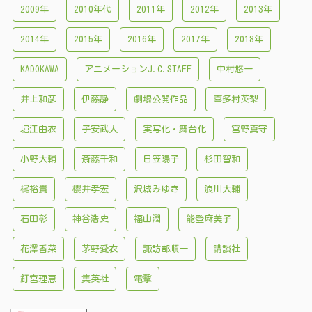
2009年
2010年代
2011年
2012年
2013年
2014年
2015年
2016年
2017年
2018年
KADOKAWA
アニメーションJ.C.STAFF
中村悠一
井上和彦
伊藤静
劇場公開作品
喜多村英梨
堀江由衣
子安武人
実写化・舞台化
宮野真守
小野大輔
斎藤千和
日笠陽子
杉田智和
梶裕貴
櫻井孝宏
沢城みゆき
浪川大輔
石田彰
神谷浩史
福山潤
能登麻美子
花澤香菜
茅野愛衣
諏訪部順一
講談社
釘宮理恵
集英社
電撃