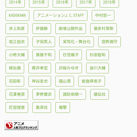
2014年
2015年
2016年
2017年
2018年
KADOKAWA
アニメーションJ.C.STAFF
中村悠一
井上和彦
伊藤静
劇場公開作品
喜多村英梨
堀江由衣
子安武人
実写化・舞台化
宮野真守
小野大輔
斎藤千和
日笠陽子
杉田智和
梶裕貴
櫻井孝宏
沢城みゆき
浪川大輔
石田彰
神谷浩史
福山潤
能登麻美子
花澤香菜
茅野愛衣
諏訪部順一
講談社
釘宮理恵
集英社
電撃