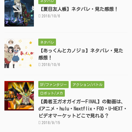
ネタバレ
【夏目友人帳】ネタバレ・見た感想！
2018/10/6
ネタバレ
【あっくんとカノジョ】ネタバレ・見た
感想！
2018/10/6
SF/ファンタジー
アクション/バトル
ロボット/メカ
【勇者王ガオガイガーFINAL】の動画は、
dアニメ・hulu・Nextflix・FOD・U-NEXT・
ビデオマーケットどこで見れる？
2018/9/15