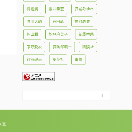
梶裕貴
櫻井孝宏
沢城みゆき
浪川大輔
石田彰
神谷浩史
福山潤
能登麻美子
花澤香菜
茅野愛衣
諏訪部順一
講談社
釘宮理恵
集英社
電撃
（仮）