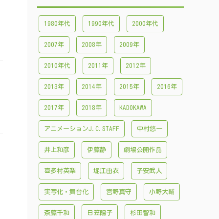
1980年代
1990年代
2000年代
2007年
2008年
2009年
2010年代
2011年
2012年
2013年
2014年
2015年
2016年
2017年
2018年
KADOKAWA
アニメーションJ.C.STAFF
中村悠一
井上和彦
伊藤静
劇場公開作品
喜多村英梨
堀江由衣
子安武人
実写化・舞台化
宮野真守
小野大輔
斎藤千和
日笠陽子
杉田智和