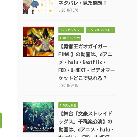
ネタバレ・見た感想！
2018/10/6
SF/ファンタジー
アクション/バトル
ロボット/メカ
【勇者王ガオガイガー
FINAL】の動画は、dアニ
メ・hulu・Nextflix・
FOD・U-NEXT・ビデオマー
ケットどこで見れる？
2018/9/15
2.5次元舞台
【舞台「文豪ストレイド
ッグス」千穐楽公演】の
動画は、dアニメ・hulu・