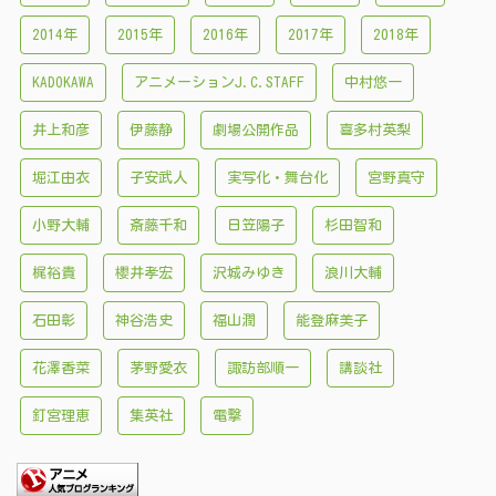
2014年
2015年
2016年
2017年
2018年
KADOKAWA
アニメーションJ.C.STAFF
中村悠一
井上和彦
伊藤静
劇場公開作品
喜多村英梨
堀江由衣
子安武人
実写化・舞台化
宮野真守
小野大輔
斎藤千和
日笠陽子
杉田智和
梶裕貴
櫻井孝宏
沢城みゆき
浪川大輔
石田彰
神谷浩史
福山潤
能登麻美子
花澤香菜
茅野愛衣
諏訪部順一
講談社
釘宮理恵
集英社
電撃