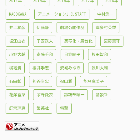
2014年
2015年
2016年
2017年
2018年
KADOKAWA
アニメーションJ.C.STAFF
中村悠一
井上和彦
伊藤静
劇場公開作品
喜多村英梨
堀江由衣
子安武人
実写化・舞台化
宮野真守
小野大輔
斎藤千和
日笠陽子
杉田智和
梶裕貴
櫻井孝宏
沢城みゆき
浪川大輔
石田彰
神谷浩史
福山潤
能登麻美子
花澤香菜
茅野愛衣
諏訪部順一
講談社
釘宮理恵
集英社
電撃