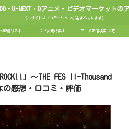
ix・FOD・U-NEXT・Dアニメ・ビデオマーケッ
【本サイトはプロモーションが含まれています】
メ配信リスト
2.5次元特集！
アニメ配信検索（仮）
ROCK!!」～THE FES II-Thousand
みんなの感想・口コミ・評価