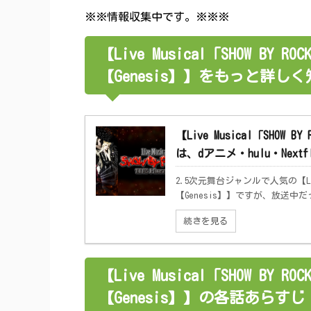
※※情報収集中です。※※※
【Live Musical「SHOW BY ROC
【Genesis】】をもっと詳し
【Live Musical「SHOW BY
は、dアニメ・hulu・Nex
2.5次元舞台ジャンルで人気の【Live Mu
【Genesis】】ですが、放送中だっ
続きを見る
【Live Musical「SHOW BY ROC
【Genesis】】の各話あら