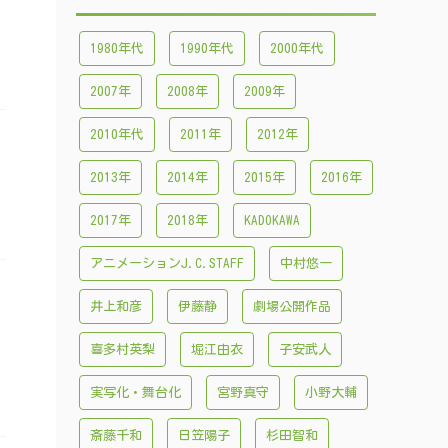
1980年代
1990年代
2000年代
2007年
2008年
2009年
2010年代
2011年
2012年
2013年
2014年
2015年
2016年
2017年
2018年
KADOKAWA
アニメーションJ.C.STAFF
中村悠一
井上和彦
伊藤静
劇場公開作品
喜多村英梨
堀江由衣
子安武人
実写化・舞台化
宮野真守
小野大輔
斎藤千和
日笠陽子
杉田智和