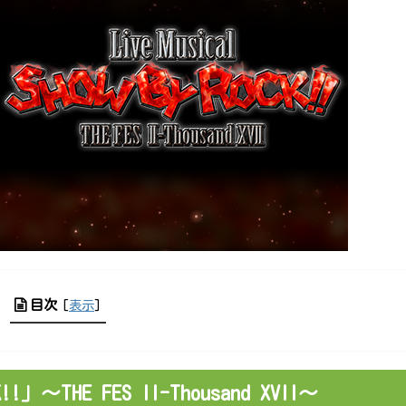
目次
[
表示
]
K!!」～THE FES II-Thousand XVII～