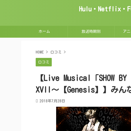
Hulu・Netfl
ホーム
放送時期別
アニ
HOME
>
口コミ
>
口コミ
【Live Musical「SHOW BY 
XVII～【Genesis】】
2018年7月28日