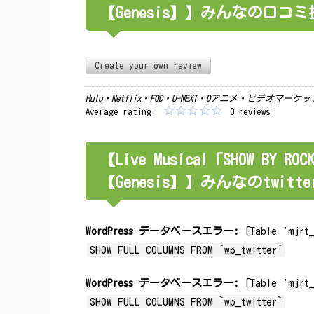
【Genesis】】みんなの口コ
Create your own review
Hulu・Netflix・FOD・U-NEXT・Dアニメ・ビデオマ
Average rating:
0 reviews
【Live Musical「SHOW BY ROC
【Genesis】】みんなのtwi
WordPress データベースエラー:
[Table 'mjrt_
SHOW FULL COLUMNS FROM `wp_twitter`
WordPress データベースエラー:
[Table 'mjrt_
SHOW FULL COLUMNS FROM `wp_twitter`