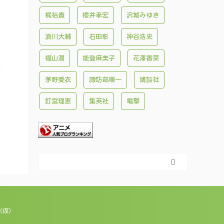
梶裕貴
櫻井孝宏
沢城みゆき
浪川大輔
石田彰
神谷浩史
福山潤
能登麻美子
花澤香菜
茅野愛衣
諏訪部順一
講談社
釘宮理恵
集英社
電撃
（仮）