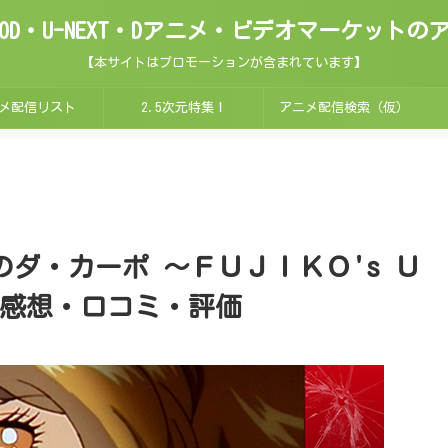
ix・FOD・U-NEXT・Dアニメ・ビデオマーケッ
【本サイトはプロモーションが含まれています】
メ配信リスト
2.5次元特集！
アニメ配信検索（仮）
 愛のダ・カーポ ～ＦＵＪＩＫＯ's Ｕ
んなの感想・口コミ・評価