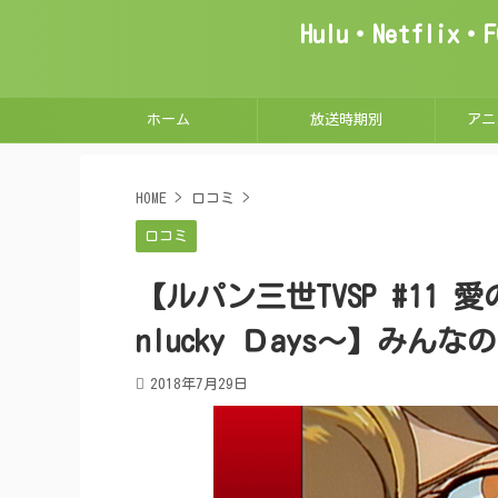
Hulu・Netfl
ホーム
放送時期別
アニ
HOME
>
口コミ
>
口コミ
【ルパン三世TVSP #11
nlucky Ｄays～】み
2018年7月29日