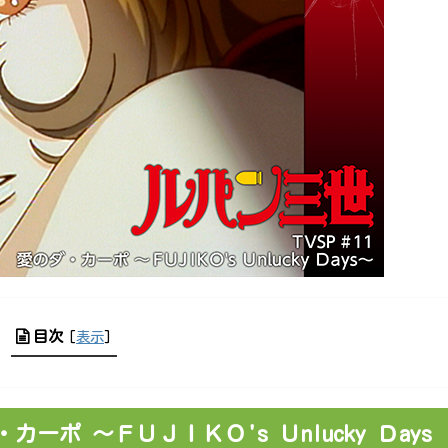
目次
[
表示
]
・カーポ ～ＦＵＪＩＫＯ's Ｕnlucky Ｄays