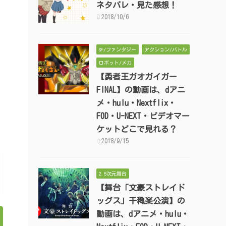
ネタバレ・見た感想！
2018/10/6
SF/ファンタジー
アクション/バトル
ロボット/メカ
【勇者王ガオガイガー
FINAL】の動画は、dアニ
メ・hulu・Nextflix・
FOD・U-NEXT・ビデオマー
ケットどこで見れる？
2018/9/15
2.5次元舞台
【舞台「文豪ストレイド
ッグス」千穐楽公演】の
動画は、dアニメ・hulu・