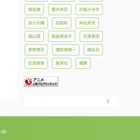
梶裕貴
櫻井孝宏
沢城みゆき
浪川大輔
石田彰
神谷浩史
福山潤
能登麻美子
花澤香菜
茅野愛衣
諏訪部順一
講談社
釘宮理恵
集英社
電撃
（仮）