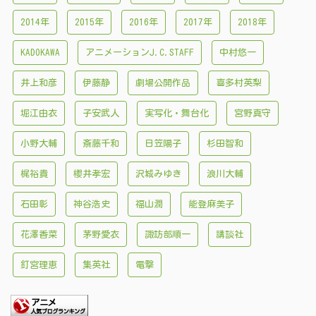
2014年
2015年
2016年
2017年
2018年
KADOKAWA
アニメーションJ.C.STAFF
中村悠一
井上和彦
伊藤静
劇場公開作品
喜多村英梨
堀江由衣
子安武人
実写化・舞台化
宮野真守
小野大輔
斎藤千和
日笠陽子
杉田智和
梶裕貴
櫻井孝宏
沢城みゆき
浪川大輔
石田彰
神谷浩史
福山潤
能登麻美子
花澤香菜
茅野愛衣
諏訪部順一
講談社
釘宮理恵
集英社
電撃