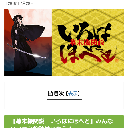
2018年7月29日
目次
[
表示
]
【幕末機関説 いろはにほへと】みんな