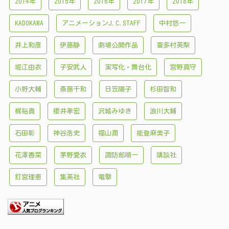
2014年
2015年
2016年
2017年
2018年
KADOKAWA
アニメーションJ.C.STAFF
中村悠一
井上和彦
伊藤静
劇場公開作品
喜多村英梨
堀江由衣
子安武人
実写化・舞台化
宮野真守
小野大輔
斎藤千和
日笠陽子
杉田智和
梶裕貴
櫻井孝宏
沢城みゆき
浪川大輔
石田彰
神谷浩史
福山潤
能登麻美子
花澤香菜
茅野愛衣
諏訪部順一
講談社
釘宮理恵
集英社
電撃