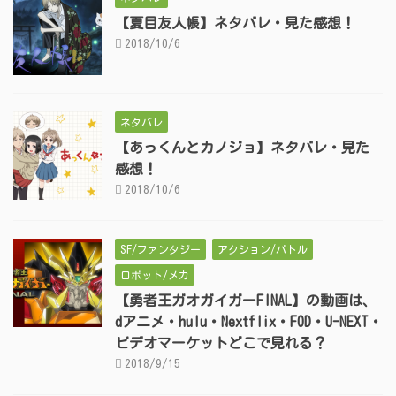
【夏目友人帳】ネタバレ・見た感想！
2018/10/6
ネタバレ
【あっくんとカノジョ】ネタバレ・見た
感想！
2018/10/6
SF/ファンタジー
アクション/バトル
ロボット/メカ
【勇者王ガオガイガーFINAL】の動画は、
dアニメ・hulu・Nextflix・FOD・U-NEXT・
ビデオマーケットどこで見れる？
2018/9/15