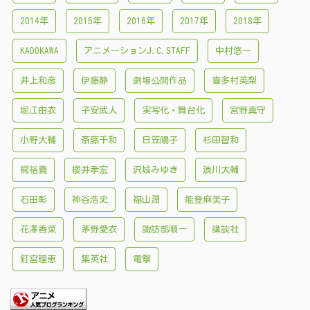
2014年
2015年
2016年
2017年
2018年
KADOKAWA
アニメーションJ.C.STAFF
中村悠一
井上和彦
伊藤静
劇場公開作品
喜多村英梨
堀江由衣
子安武人
実写化・舞台化
宮野真守
小野大輔
斎藤千和
日笠陽子
杉田智和
梶裕貴
櫻井孝宏
沢城みゆき
浪川大輔
石田彰
神谷浩史
福山潤
能登麻美子
花澤香菜
茅野愛衣
諏訪部順一
講談社
釘宮理恵
集英社
電撃