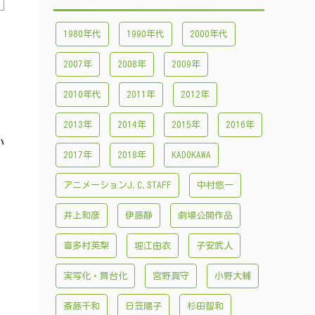
1980年代
1990年代
2000年代
2007年
2008年
2009年
2010年代
2011年
2012年
2013年
2014年
2015年
2016年
い
2017年
2018年
KADOKAWA
アニメーションJ.C.STAFF
中村悠一
井上和彦
伊藤静
劇場公開作品
喜多村英梨
堀江由衣
子安武人
実写化・舞台化
宮野真守
小野大輔
斎藤千和
日笠陽子
杉田智和