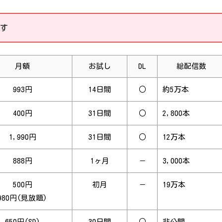
す
月額
お試し
DL
総配信数
993円
14日間
○
約5万本
400円
31日間
○
2,800本
1,990円
31日間
○
12万本
888円
1ヶ月
－
3,000本
500円
初月
－
19万本
980円(見放題)
650円(SD)
30日間
○
非公開