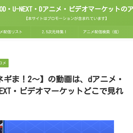
ix・FOD・U-NEXT・Dアニメ・ビデオマーケッ
【本サイトはプロモーションが含まれています】
メ配信リスト
2.5次元特集！
アニメ配信検索（仮）
コメ
法先生ネギま！2～】の動画は、dアニメ・
D・U-NEXT・ビデオマーケットどこで見れ