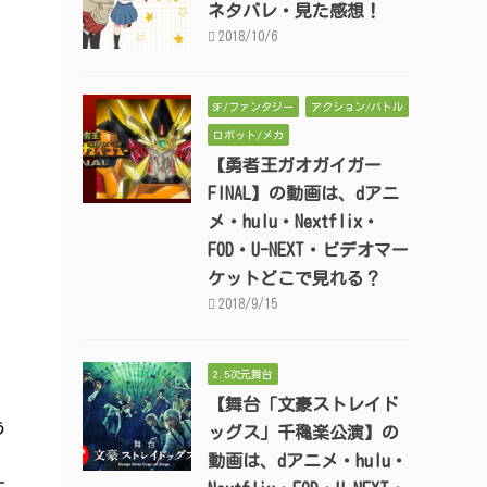
ネタバレ・見た感想！
2018/10/6
SF/ファンタジー
アクション/バトル
ロボット/メカ
【勇者王ガオガイガー
FINAL】の動画は、dアニ
メ・hulu・Nextflix・
FOD・U-NEXT・ビデオマー
ケットどこで見れる？
2018/9/15
2.5次元舞台
【舞台「文豪ストレイド
う
ッグス」千穐楽公演】の
動画は、dアニメ・hulu・