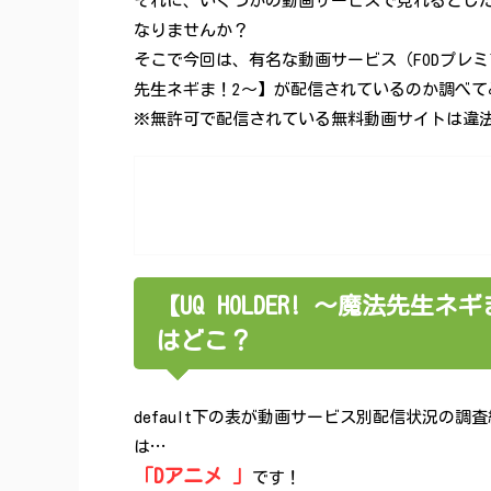
それに、いくつかの動画サービスで見れるとし
なりませんか？
そこで今回は、有名な動画サービス（FODプレミアム、U-
先生ネギま！2～】が配信されているのか調べて
※無許可で配信されている無料動画サイトは違法性
【UQ HOLDER! ～魔法先
はどこ？
default下の表が動画サービス別配信状況の
は…
「Dアニメ 」
です！