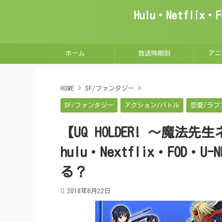
Hulu・Netfl
ホーム
放送時期別
アニ
HOME
>
SF/ファンタジー
>
SF/ファンタジー
アクション/バトル
恋愛/ラブ
【UQ HOLDER! ～魔
hulu・Nextflix・FO
る？
2018年6月22日