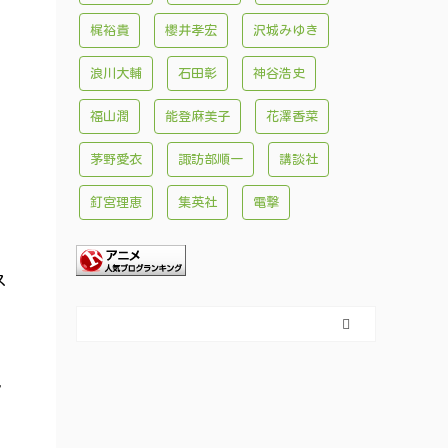
梶裕貴
櫻井孝宏
沢城みゆき
浪川大輔
石田彰
神谷浩史
福山潤
能登麻美子
花澤香菜
茅野愛衣
諏訪部順一
講談社
釘宮理恵
集英社
電撃
ス
見