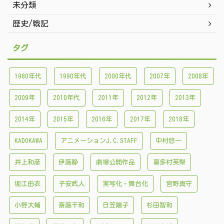
未分類
歴史/戦記
タグ
1980年代
1990年代
2000年代
2007年
2008年
2009年
2010年代
2011年
2012年
2013年
2014年
2015年
2016年
2017年
2018年
KADOKAWA
アニメーションJ.C.STAFF
中村悠一
井上和彦
伊藤静
劇場公開作品
喜多村英梨
堀江由衣
子安武人
実写化・舞台化
宮野真守
小野大輔
斎藤千和
日笠陽子
杉田智和