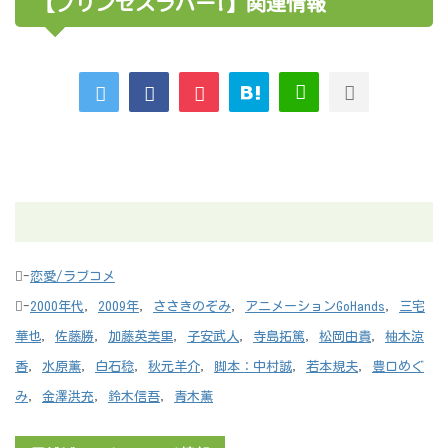
【プリンセスラバー!】関連情報
-
恋愛/ラブコメ
-
2000年代
,
2009年
,
ささきのぞみ
,
アニメーションGoHands
,
三宅
華也
,
佐藤勝
,
加藤英美里
,
子安武人
,
寺島拓篤
,
松岡由貴
,
柚木涼
香
,
水原薫
,
白石稔
,
秋元羊介
,
脚本：中村誠
,
若本規夫
,
豊口めぐ
み
,
金澤洪充
,
鈴木信吾
,
青木薫