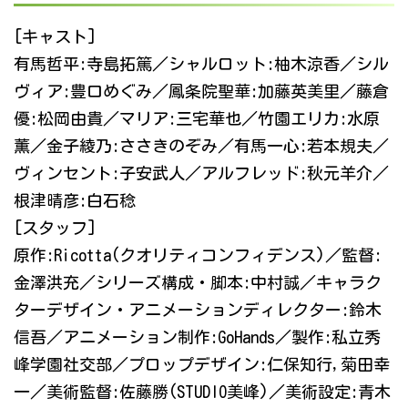
[キャスト]
有馬哲平:寺島拓篤／シャルロット:柚木涼香／シル
ヴィア:豊口めぐみ／鳳条院聖華:加藤英美里／藤倉
優:松岡由貴／マリア:三宅華也／竹園エリカ:水原
薫／金子綾乃:ささきのぞみ／有馬一心:若本規夫／
ヴィンセント:子安武人／アルフレッド:秋元羊介／
根津晴彦:白石稔
[スタッフ]
原作:Ricotta(クオリティコンフィデンス)／監督:
金澤洪充／シリーズ構成・脚本:中村誠／キャラク
ターデザイン・アニメーションディレクター:鈴木
信吾／アニメーション制作:GoHands／製作:私立秀
峰学園社交部／プロップデザイン:仁保知行,菊田幸
一／美術監督:佐藤勝(STUDIO美峰)／美術設定:青木