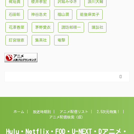
梶裕貴
櫻井孝宏
沢城みゆき
浪川大輔
石田彰
神谷浩史
福山潤
能登麻美子
花澤香菜
茅野愛衣
諏訪部順一
講談社
釘宮理恵
集英社
電撃
ホーム
放送時期別
アニメ配信リスト
2.5次元特集！
アニメ配信検索（仮）
Hulu・Netflix・FOD・U-NEXT・Dアニメ・