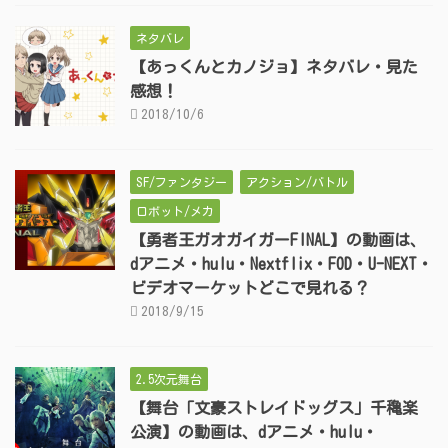
ネタバレ
【あっくんとカノジョ】ネタバレ・見た
感想！
2018/10/6
SF/ファンタジー
アクション/バトル
ロボット/メカ
【勇者王ガオガイガーFINAL】の動画は、
dアニメ・hulu・Nextflix・FOD・U-NEXT・
ビデオマーケットどこで見れる？
2018/9/15
2.5次元舞台
【舞台「文豪ストレイドッグス」千穐楽
公演】の動画は、dアニメ・hulu・