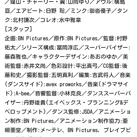
／鐘山・チャーリー・翼:山岡ゆり／アウル:横島
亘／エアビート:日野 聡／ミンク:御沓優子／タン
ク:北村謙次／コレオ:水中雅章
[スタッフ]
企画:BN Pictures／原作:BN Pictures／監督:村野
佑太／シリーズ構成:冨岡淳広／スーパーバイザー:
藤森雅也／キャラクターデザイン:あおのゆか／美
術監督:赤井文尚／色彩設計:平出真弓／CG監督:後
藤和史／撮影監督:五明真利／編集:吉武将人／音楽
(ダンスサイド):avex proworks／音楽(ドラマサイ
ド):A-bee／音響監督:小林克良／ダンススーパーバ
イザー:丹野雄貴(エイベックス・プランニング&デ
ベロップメント)／ダンス監修:JSDA／アニメーショ
ン制作:BN Pictures／アニメーション制作協力:亜
細亜堂／制作:メ～テレ、BN Pictures, ブレイブビ