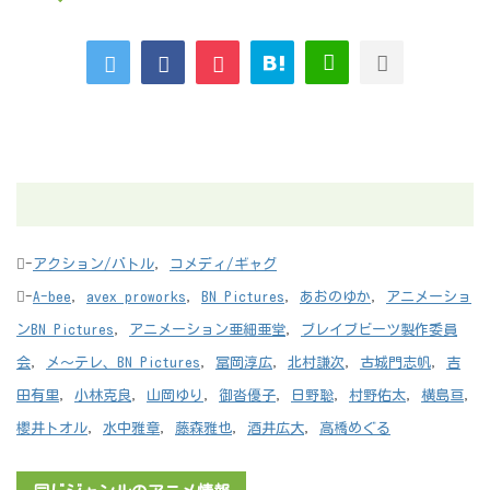
-
アクション/バトル
,
コメディ/ギャグ
-
A-bee
,
avex proworks
,
BN Pictures
,
あおのゆか
,
アニメーショ
ンBN Pictures
,
アニメーション亜細亜堂
,
ブレイブビーツ製作委員
会
,
メ～テレ、BN Pictures
,
冨岡淳広
,
北村謙次
,
古城門志帆
,
吉
田有里
,
小林克良
,
山岡ゆり
,
御沓優子
,
日野聡
,
村野佑太
,
横島亘
,
櫻井トオル
,
水中雅章
,
藤森雅也
,
酒井広大
,
高橋めぐる