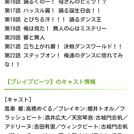
第16話 踊るくの一！ 母さんのヒミツ！？
第17話 ハッスル翼！ 踊る誕生日会！！
第18話 とびちる汗！！！ 踊るダンス王
第19話 俺は見た！ 舞人の心はミステリー
第20話 響と舞人
第21話 立ち上がれ響！ 決戦ダンスワールド！！
第22話 ステップオン！ 俺達のダンスに惚れてみ
な！！
【ブレイブビーツ】のキャスト情報
[キャスト]
風車 響:高橋めぐる／ブレイキン:櫻井トオル／フ
ラッシュビート:酒井広大／天宮琴音:古城門志帆／
アドリーヌ:吉田有里／ウィンクビート:古城門志帆