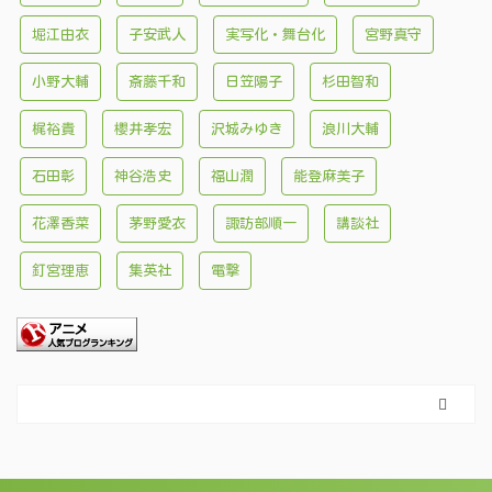
堀江由衣
子安武人
実写化・舞台化
宮野真守
小野大輔
斎藤千和
日笠陽子
杉田智和
梶裕貴
櫻井孝宏
沢城みゆき
浪川大輔
石田彰
神谷浩史
福山潤
能登麻美子
花澤香菜
茅野愛衣
諏訪部順一
講談社
釘宮理恵
集英社
電撃