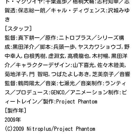
ド・マグワイヤ:千葉進歩／梧桐大輔:志村知幸／志
賀透:保志総一朗／キャル・ディヴェンス:沢城みゆ
き
[スタッフ]
監督:真下耕一／原作:ニトロプラス／シリーズ構
成:黒田洋介／脚本:兵頭一歩,ヤスカワショウゴ,野
中幸人,白根秀樹,虚淵玄,髙橋龍也,木村暢,黒田洋
介／キャラクターデザイン:山下喜光,佐々木睦美,
菊地洋子,門 智昭,つばたよしあき,芝美奈子／音響
監督:鶴岡陽太／音楽:七瀬光／音楽制作:ランティ
ス／プロデュース:GENCO／アニメーション制作:ビ
ィートレイン／製作:Project Phantom
[製作年]
2009年
(C)2009 Nitroplus/Project Phantom