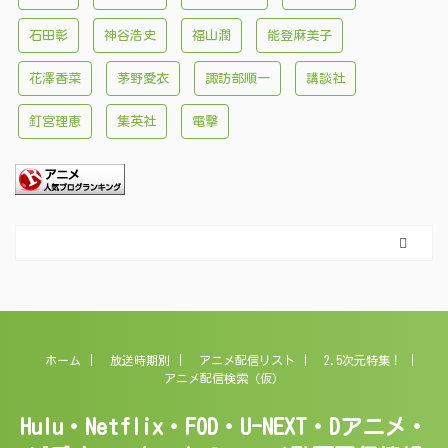
石田彰
神谷浩史
福山潤
能登麻美子
花澤香菜
茅野愛衣
諏訪部順一
講談社
釘宮理恵
集英社
電撃
ホーム
放送時期別
アニメ配信リスト
2.5次元特集！
アニメ配信検索（仮）
Hulu・Netflix・FOD・U-NEXT・Dアニメ・