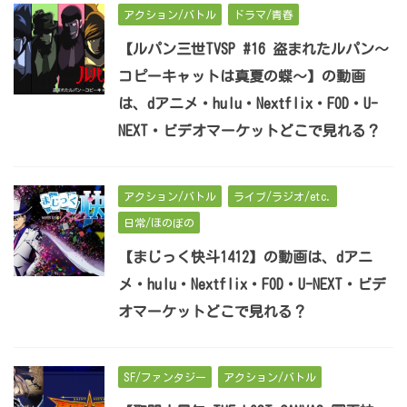
アクション/バトル
ドラマ/青春
【ルパン三世TVSP #16 盗まれたルパン～
コピーキャットは真夏の蝶～】の動画
は、dアニメ・hulu・Nextflix・FOD・U-
NEXT・ビデオマーケットどこで見れる？
アクション/バトル
ライブ/ラジオ/etc.
日常/ほのぼの
【まじっく快斗1412】の動画は、dアニ
メ・hulu・Nextflix・FOD・U-NEXT・ビデ
オマーケットどこで見れる？
SF/ファンタジー
アクション/バトル