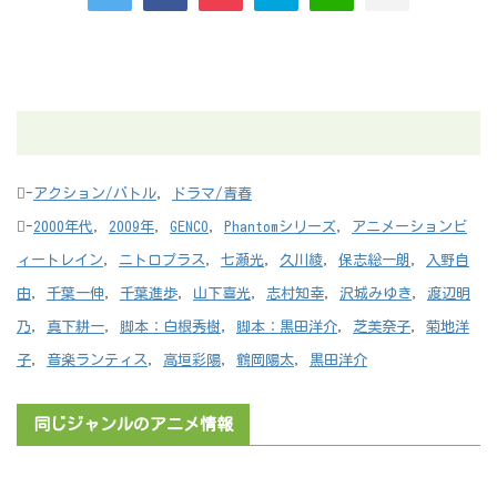
-
アクション/バトル
,
ドラマ/青春
-
2000年代
,
2009年
,
GENCO
,
Phantomシリーズ
,
アニメーションビ
ィートレイン
,
ニトロプラス
,
七瀬光
,
久川綾
,
保志総一朗
,
入野自
由
,
千葉一伸
,
千葉進歩
,
山下喜光
,
志村知幸
,
沢城みゆき
,
渡辺明
乃
,
真下耕一
,
脚本：白根秀樹
,
脚本：黒田洋介
,
芝美奈子
,
菊地洋
子
,
音楽ランティス
,
高垣彩陽
,
鶴岡陽太
,
黒田洋介
同じジャンルのアニメ情報