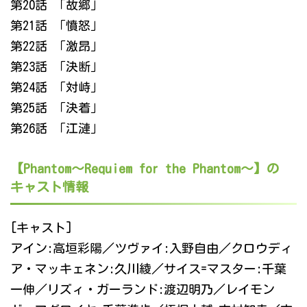
第20話 「故郷」
第21話 「憤怒」
第22話 「激昂」
第23話 「決断」
第24話 「対峙」
第25話 「決着」
第26話 「江漣」
【Phantom～Requiem for the Phantom～】の
キャスト情報
[キャスト]
アイン:高垣彩陽／ツヴァイ:入野自由／クロウディ
ア・マッキェネン:久川綾／サイス=マスター:千葉
一伸／リズィ・ガーランド:渡辺明乃／レイモン