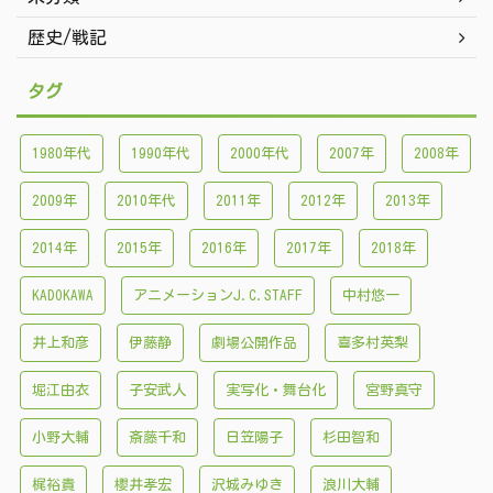
歴史/戦記
タグ
1980年代
1990年代
2000年代
2007年
2008年
2009年
2010年代
2011年
2012年
2013年
2014年
2015年
2016年
2017年
2018年
KADOKAWA
アニメーションJ.C.STAFF
中村悠一
井上和彦
伊藤静
劇場公開作品
喜多村英梨
堀江由衣
子安武人
実写化・舞台化
宮野真守
小野大輔
斎藤千和
日笠陽子
杉田智和
梶裕貴
櫻井孝宏
沢城みゆき
浪川大輔