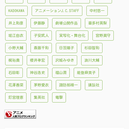
KADOKAWA
アニメーションJ.C.STAFF
中村悠一
井上和彦
伊藤静
劇場公開作品
喜多村英梨
堀江由衣
子安武人
実写化・舞台化
宮野真守
小野大輔
斎藤千和
日笠陽子
杉田智和
梶裕貴
櫻井孝宏
沢城みゆき
浪川大輔
石田彰
神谷浩史
福山潤
能登麻美子
花澤香菜
茅野愛衣
諏訪部順一
講談社
釘宮理恵
集英社
電撃