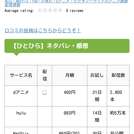
Hulu・Netflix・FOD・U-NEXT・Dアニメ・ビデオマーケットのアニメ動画
配信情報
Average rating:
0 reviews
口コミの投稿はこちらからどうぞ！
【ひとひら】ネタバレ・感想
配
サービス名
月額
お試し
配信数
信
dアニメ
◯
400円
31日
2,800
間
本
hulu
993円
14日
約5万本
間
Netflix
650円(SD)
30日
非公開