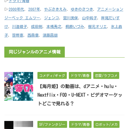
-
ドラマ/青春
-
2000年代
,
2007年
,
やぶさきえみ
,
ゆきのさつき
,
アニメーション
ジーベック エムツー
,
ジェンコ
,
宮川美保
,
山中純子
,
岸尾だいす
け
,
川澄綾子
,
成田剣
,
本橋秀之
,
桐原いづみ
,
樹元オリエ
,
氷上恭
子
,
笹野恵
,
西森章
,
須藤昌朋
同じジャンルのアニメ情報
コメディ/ギャグ
ドラマ/青春
恋愛/ラブコメ
【海月姫】の動画は、dアニメ・hulu・
Nextflix・FOD・U-NEXT・ビデオマーケッ
トどこで見れる？
SF/ファンタジー
ドラマ/青春
ロボット/メカ