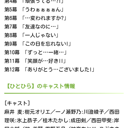
第4幕 「頑張ってる…?!」
第5幕 「うわぁぁぁぁん」
第6幕 「…変われますか?」
第7幕 「友達なのに…」
第8幕 「一人じゃない」
第9幕 「この日を忘れない!」
第10幕 「ずっと…一緒…」
第11幕 「笑顔が…好き!!」
第12幕 「ありがとう…ございました!」
【ひとひら】のキャスト情報
[キャスト]
麻井 麦:樹元オリエ／一ノ瀬野乃:川澄綾子／西田
理咲:氷上恭子／桂木たかし:成田剣／西田甲斐:岸