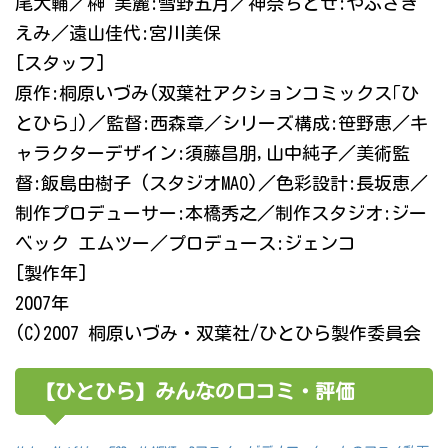
尾大輔／榊 美麗:雪野五月／神奈ちとせ:やぶさき
えみ／遠山佳代:宮川美保
[スタッフ]
原作:桐原いづみ(双葉社アクションコミックス｢ひ
とひら｣)／監督:西森章／シリーズ構成:笹野恵／キ
ャラクターデザイン:須藤昌朋,山中純子／美術監
督:飯島由樹子 (スタジオMAO)／色彩設計:長坂恵／
制作プロデューサー:本橋秀之／制作スタジオ:ジー
ベック エムツー／プロデュース:ジェンコ
[製作年]
2007年
(C)2007 桐原いづみ・双葉社/ひとひら製作委員会
【ひとひら】みんなの口コミ・評価