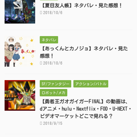
【夏目友人帳】ネタバレ・見た感想！
2018/10/6
ネタバレ
【あっくんとカノジョ】ネタバレ・見た
感想！
2018/10/6
SF/ファンタジー
アクション/バトル
ロボット/メカ
【勇者王ガオガイガーFINAL】の動画は、
dアニメ・hulu・Nextflix・FOD・U-NEXT・
ビデオマーケットどこで見れる？
2018/9/15