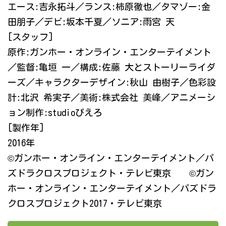
エース:吉永拓斗／ランス:柿原徹也／タマゾー:金
田朋子／デビ:坂本千夏／ソニア:雨宮 天
[スタッフ]
原作:ガンホー・オンライン・エンターテイメント
／監督:亀垣 一／構成:佐藤 大とストーリーライダ
ーズ／キャラクターデザイン:秋山 由樹子／色彩設
計:北沢 希実子／美術:株式会社 美峰／アニメーシ
ョン制作:studioぴえろ
[製作年]
2016年
©ガンホー・オンライン・エンターテイメント／パ
ズドラクロスプロジェクト・テレビ東京 ©ガン
ホー・オンライン・エンターテイメント／パズドラ
クロスプロジェクト2017・テレビ東京