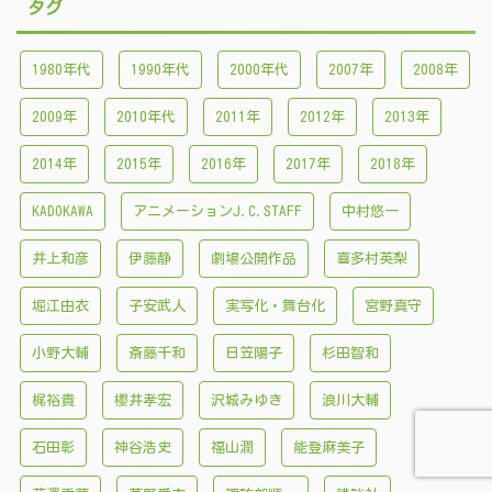
タグ
1980年代
1990年代
2000年代
2007年
2008年
2009年
2010年代
2011年
2012年
2013年
2014年
2015年
2016年
2017年
2018年
KADOKAWA
アニメーションJ.C.STAFF
中村悠一
井上和彦
伊藤静
劇場公開作品
喜多村英梨
堀江由衣
子安武人
実写化・舞台化
宮野真守
小野大輔
斎藤千和
日笠陽子
杉田智和
梶裕貴
櫻井孝宏
沢城みゆき
浪川大輔
石田彰
神谷浩史
福山潤
能登麻美子