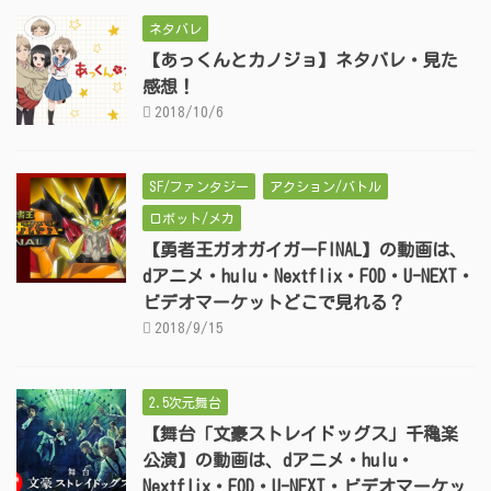
ネタバレ
【あっくんとカノジョ】ネタバレ・見た
感想！
2018/10/6
SF/ファンタジー
アクション/バトル
ロボット/メカ
【勇者王ガオガイガーFINAL】の動画は、
dアニメ・hulu・Nextflix・FOD・U-NEXT・
ビデオマーケットどこで見れる？
2018/9/15
2.5次元舞台
【舞台「文豪ストレイドッグス」千穐楽
公演】の動画は、dアニメ・hulu・
Nextflix・FOD・U-NEXT・ビデオマーケッ