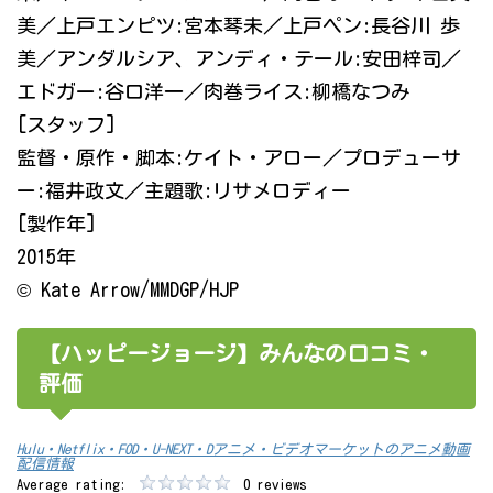
美／上戸エンピツ:宮本琴未／上戸ペン:長谷川 歩
美／アンダルシア、アンディ・テール:安田梓司／
エドガー:谷口洋一／肉巻ライス:柳橋なつみ
[スタッフ]
監督・原作・脚本:ケイト・アロー／プロデューサ
ー:福井政文／主題歌:リサメロディー
[製作年]
2015年
© Kate Arrow/MMDGP/HJP
【ハッピージョージ】みんなの口コミ・
評価
Hulu・Netflix・FOD・U-NEXT・Dアニメ・ビデオマーケットのアニメ動画
配信情報
Average rating:
0 reviews