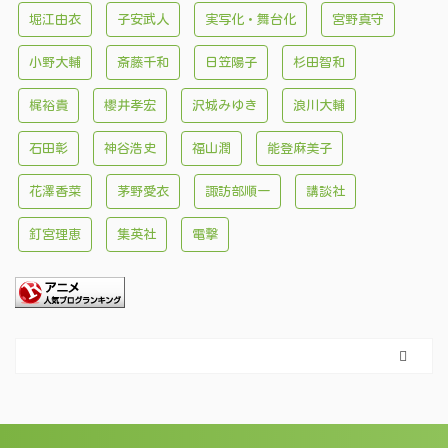
堀江由衣
子安武人
実写化・舞台化
宮野真守
小野大輔
斎藤千和
日笠陽子
杉田智和
梶裕貴
櫻井孝宏
沢城みゆき
浪川大輔
石田彰
神谷浩史
福山潤
能登麻美子
花澤香菜
茅野愛衣
諏訪部順一
講談社
釘宮理恵
集英社
電撃