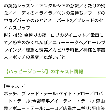
の英語レッスン／アンダルシアの意識／ふたりの疑
念／イーディのイライラ／ペンの気持ち／フードの
中身／バーでのひととき パート2／ブレッドのタ
イムスリップ
#42～#52 金縛りの夜／ロブのダイエット／電車に
て／恐怖のかくれんぼ／ニューヨークへ／ロールプ
レイング／理想と現実／カピバラ町長／神様と宇宙
人／ボッチの異変／ねがいごと
【ハッピージョージ】のキャスト情報
[キャスト]
ボッチ、ブレッド・テール:ケイト・アロー／ロバ
ート・テール:今野幸平／イーディー・テール:森由
果／ポニー・テール:ニーコ／肉巻オニギリ:平山笑