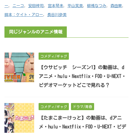
ー
,
ニーコ
,
安田梓司
,
宮本琴未
,
平山笑美
,
柳橋なつみ
,
森由果
,
脚本：ケイト・アロー
,
長谷川歩美
同じジャンルのアニメ情報
コメディ/ギャグ
【ウサビッチ シーズン1】の動画は、d
アニメ・hulu・Nextflix・FOD・U-NEXT・
ビデオマーケットどこで見れる？
コメディ/ギャグ
ドラマ/青春
【たまこまーけっと】の動画は、dアニ
メ・hulu・Nextflix・FOD・U-NEXT・ビデ