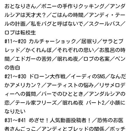
おとなりさん／ポニーの手作りクッキング／アンダ
ルシアは天才犬？／ごはんの時間／アンディ・テー
ルの計画／私をパグと呼ばないで／スクールバス／
ロブは転校生
#11～#20 カルチャーショック／居眠り／サラとブ
レッド／かくれんぼ／それぞれの思い／お風呂の時
間／エドガーの苦労／眠れぬ夜／ロブの名案／ペン
の告白
#21～#30 ドローン大作戦／イーディのSNS／なんだ
かアメリカン？／アーティストの悩み／リサメロデ
ィーへの質問／バーでのひととき／アンダルシアの
恋／テール家フリーズ／眠れぬ夜 パート2／小顔に
なりたい
#31～#41 めざせ！人気動画投稿者！／恐怖のお医
者さんごっこ／アンディとブレッドの関係／ボッチ