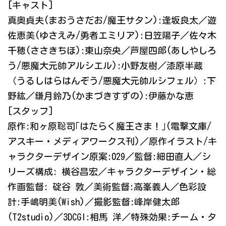
[キャスト]
真奥貞夫(まおうさだお/魔王サタン):逢坂良太／遊
佐恵美(ゆさえみ/勇者エミリア):日笠陽子／佐々木
千穂(ささきちほ):東山奈央／芦屋四郎(あしやしろ
う/悪魔大元帥アルシエル):小野友樹／漆原半蔵
（うるしはらはんぞう/悪魔大元帥ルシフェル）:下
野紘／鎌月鈴乃(かまづきすずの):伊藤かな恵
[スタッフ]
原作:和ヶ原聡司｢はたらく魔王さま！｣(電撃文庫/
アスキー・メディアワークス刊)／原作イラスト/キ
ャラクターデザイン原案:029／監督:細田直人／シ
リーズ構成: 横谷昌宏／キャラクターデザイン・総
作画監督: 碇谷 敦／美術監督:高峯義人／色彩設
計:手嶋明美(Wish)／撮影監督:峰岸健太郎
(T2studio)／3DCGI:相馬 洋／特殊効果:チーム・タ