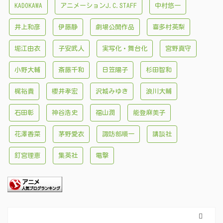
KADOKAWA
アニメーションJ.C.STAFF
中村悠一
井上和彦
伊藤静
劇場公開作品
喜多村英梨
堀江由衣
子安武人
実写化・舞台化
宮野真守
小野大輔
斎藤千和
日笠陽子
杉田智和
梶裕貴
櫻井孝宏
沢城みゆき
浪川大輔
石田彰
神谷浩史
福山潤
能登麻美子
花澤香菜
茅野愛衣
諏訪部順一
講談社
釘宮理恵
集英社
電撃