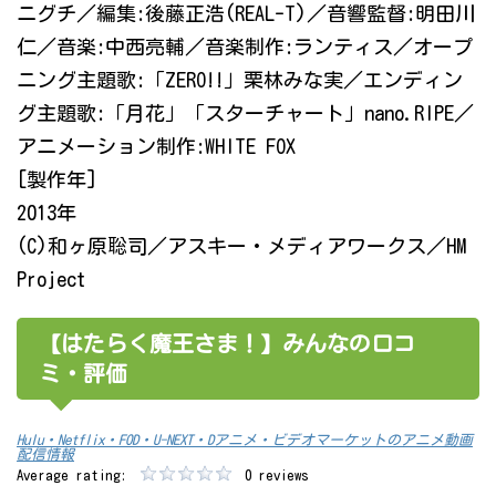
ニグチ／編集:後藤正浩(REAL-T)／音響監督:明田川
仁／音楽:中西亮輔／音楽制作:ランティス／オープ
ニング主題歌:「ZERO!!」栗林みな実／エンディン
グ主題歌:「月花」「スターチャート」nano.RIPE／
アニメーション制作:WHITE FOX
[製作年]
2013年
(C)和ヶ原聡司／アスキー・メディアワークス／HM
Project
【はたらく魔王さま！】みんなの口コ
ミ・評価
Hulu・Netflix・FOD・U-NEXT・Dアニメ・ビデオマーケットのアニメ動画
配信情報
Average rating:
0 reviews