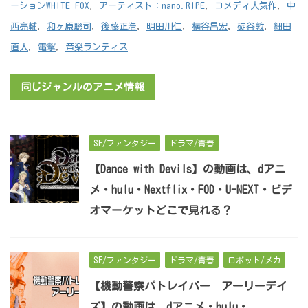
ーションWHITE FOX
,
アーティスト：nano.RIPE
,
コメディ人気作
,
中
西亮輔
,
和ヶ原聡司
,
後藤正浩
,
明田川仁
,
横谷昌宏
,
碇谷敦
,
細田
直人
,
電撃
,
音楽ランティス
同じジャンルのアニメ情報
SF/ファンタジー
ドラマ/青春
【Dance with Devils】の動画は、dアニ
メ・hulu・Nextflix・FOD・U-NEXT・ビデ
オマーケットどこで見れる？
SF/ファンタジー
ドラマ/青春
ロボット/メカ
【機動警察パトレイバー アーリーデイ
ズ】の動画は、dアニメ・hulu・