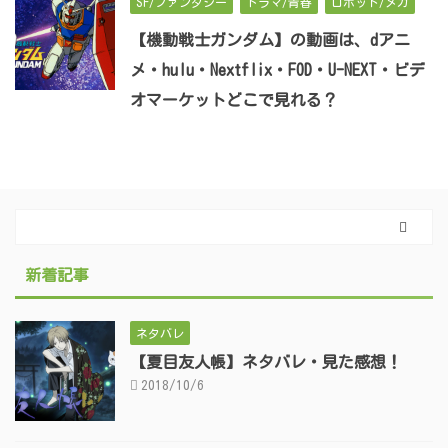
SF/ファンタジー
ドラマ/青春
ロボット/メカ
【機動戦士ガンダム】の動画は、dアニ
メ・hulu・Nextflix・FOD・U-NEXT・ビデ
オマーケットどこで見れる？
新着記事
ネタバレ
【夏目友人帳】ネタバレ・見た感想！
2018/10/6