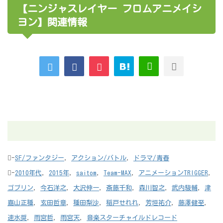
【ニンジャスレイヤー フロムアニメイシ
ヨン】関連情報
-
SF/ファンタジー
,
アクション/バトル
,
ドラマ/青春
-
2010年代
,
2015年
,
saitom
,
Team-MAX
,
アニメーションTRIGGER
,
ゴブリン
,
今石洋之
,
大沢伸一
,
斎藤千和
,
森川智之
,
武内駿輔
,
津
嘉山正種
,
玄田哲章
,
種田梨沙
,
稲戸せれれ
,
芳垣祐介
,
藤澤健至
,
速水奨
,
雨宮哲
,
雨宮天
,
音楽スターチャイルドレコード