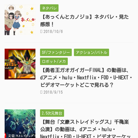
ネタバレ
【あっくんとカノジョ】ネタバレ・見た
感想！
2018/10/6
SF/ファンタジー
アクション/バトル
ロボット/メカ
【勇者王ガオガイガーFINAL】の動画は、
dアニメ・hulu・Nextflix・FOD・U-NEXT・
ビデオマーケットどこで見れる？
2018/9/15
2.5次元舞台
【舞台「文豪ストレイドッグス」千穐楽
公演】の動画は、dアニメ・hulu・
Nextflix・FOD・U-NEXT・ビデオマーケッ