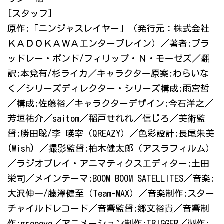
[スタッフ]
原作:「ニンジャスレイヤー」（発行元：株式会社
ＫＡＤＯＫＡＷＡエンターブレイン）／著者:ブラ
ッドレー・ボンド/フィリップ・Ｎ・モーゼズ／翻
訳:本兌有/杉ライカ／キャラクター原案:わらいな
く／シリーズディレクター・シリーズ構成:雨宮哲
／構成:佐藤裕／キャラクターデザイン:今石洋之／
芳垣祐介／saitom／稲戸せれれ／信じろ／美術監
督:勝田聡/李 暎宰（QREAZY）／色彩設計:長尾朱美
(Wish) ／撮影監督:柏木健太郎（アスラフィルム）
／ラジオプレイ・アニマティクスエディター:土田
栄司／メインテーマ:BOOM BOOM SATELLITES／音楽:
大沢伸一/藤澤健至（Team-MAX）／音楽制作:スター
チャイルドレコード／音響監督:郷文裕貴／音響制
作:grooove／アニメーション制作:TRIGGER／製作: