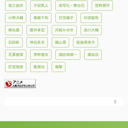
堀江由衣
子安武人
実写化・舞台化
宮野真守
小野大輔
斎藤千和
日笠陽子
杉田智和
梶裕貴
櫻井孝宏
沢城みゆき
浪川大輔
石田彰
神谷浩史
福山潤
能登麻美子
花澤香菜
茅野愛衣
諏訪部順一
講談社
釘宮理恵
集英社
電撃