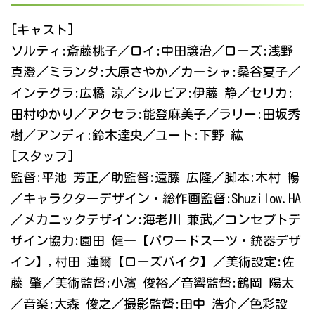
[キャスト]
ソルティ:斎藤桃子／ロイ:中田譲治／ローズ:浅野
真澄／ミランダ:大原さやか／カーシャ:桑谷夏子／
インテグラ:広橋 涼／シルビア:伊藤 静／セリカ:
田村ゆかり／アクセラ:能登麻美子／ラリー:田坂秀
樹／アンディ:鈴木達央／ユート:下野 紘
[スタッフ]
監督:平池 芳正／助監督:遠藤 広隆／脚本:木村 暢
／キャラクターデザイン・総作画監督:Shuzilow.HA
／メカニックデザイン:海老川 兼武／コンセプトデ
ザイン協力:園田 健一【パワードスーツ・銃器デザ
イン】,村田 蓮爾【ローズバイク】／美術設定:佐
藤 肇／美術監督:小濱 俊裕／音響監督:鶴岡 陽太
／音楽:大森 俊之／撮影監督:田中 浩介／色彩設