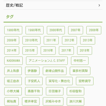
歴史/戦記
タグ
1980年代
1990年代
2000年代
2007年
2008年
2009年
2010年代
2011年
2012年
2013年
2014年
2015年
2016年
2017年
2018年
KADOKAWA
アニメーションJ.C.STAFF
中村悠一
井上和彦
伊藤静
劇場公開作品
喜多村英梨
堀江由衣
子安武人
実写化・舞台化
宮野真守
小野大輔
斎藤千和
日笠陽子
杉田智和
梶裕貴
櫻井孝宏
沢城みゆき
浪川大輔