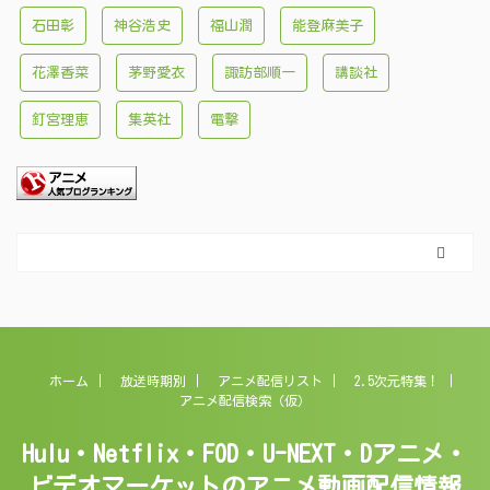
石田彰
神谷浩史
福山潤
能登麻美子
花澤香菜
茅野愛衣
諏訪部順一
講談社
釘宮理恵
集英社
電撃
ホーム
放送時期別
アニメ配信リスト
2.5次元特集！
アニメ配信検索（仮）
Hulu・Netflix・FOD・U-NEXT・Dアニメ・
ビデオマーケットのアニメ動画配信情報