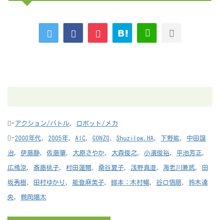
-
アクション/バトル
,
ロボット/メカ
-
2000年代
,
2005年
,
AIC
,
GONZO
,
Shuzilow.HA
,
下野紘
,
中田譲
治
,
伊藤静
,
佐藤肇
,
大原さやか
,
大森俊之
,
小濱俊裕
,
平池芳正
,
広橋涼
,
斎藤桃子
,
村田蓮爾
,
桑谷夏子
,
浅野真澄
,
海老川兼武
,
田
坂秀樹
,
田村ゆかり
,
能登麻美子
,
脚本：木村暢
,
谷口悟朗
,
鈴木達
央
,
鶴岡陽太