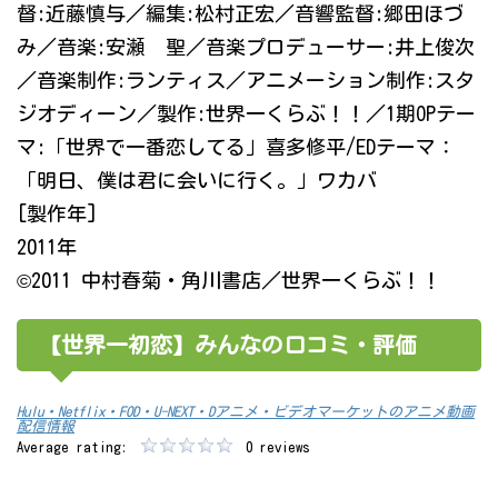
督:近藤慎与／編集:松村正宏／音響監督:郷田ほづ
み／音楽:安瀬 聖／音楽プロデューサー:井上俊次
／音楽制作:ランティス／アニメーション制作:スタ
ジオディーン／製作:世界一くらぶ！！／1期OPテー
マ:「世界で一番恋してる」喜多修平/EDテーマ：
「明日、僕は君に会いに行く。」ワカバ
[製作年]
2011年
©2011 中村春菊・角川書店／世界一くらぶ！！
【世界一初恋】みんなの口コミ・評価
Hulu・Netflix・FOD・U-NEXT・Dアニメ・ビデオマーケットのアニメ動画
配信情報
Average rating:
0 reviews