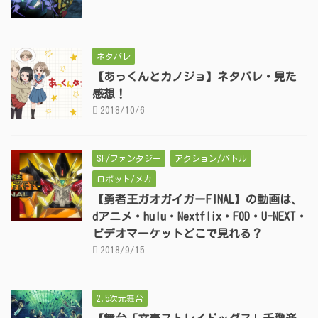
ネタバレ
【あっくんとカノジョ】ネタバレ・見た
感想！
2018/10/6
SF/ファンタジー
アクション/バトル
ロボット/メカ
【勇者王ガオガイガーFINAL】の動画は、
dアニメ・hulu・Nextflix・FOD・U-NEXT・
ビデオマーケットどこで見れる？
2018/9/15
2.5次元舞台