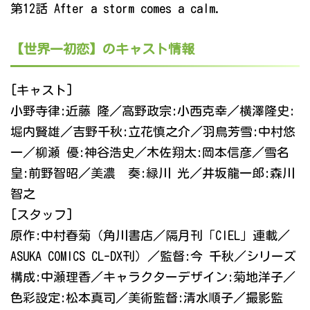
第12話 After a storm comes a calm.
【世界一初恋】のキャスト情報
[キャスト]
小野寺律:近藤 隆／高野政宗:小西克幸／横澤隆史:
堀内賢雄／吉野千秋:立花慎之介／羽鳥芳雪:中村悠
一／柳瀬 優:神谷浩史／木佐翔太:岡本信彦／雪名
皇:前野智昭／美濃 奏:緑川 光／井坂龍一郎:森川
智之
[スタッフ]
原作:中村春菊（角川書店／隔月刊「CIEL」連載／
ASUKA COMICS CL-DX刊）／監督:今 千秋／シリーズ
構成:中瀬理香／キャラクターデザイン:菊地洋子／
色彩設定:松本真司／美術監督:清水順子／撮影監