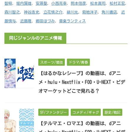
智昭
,
堀内賢雄
,
安瀬聖
,
小西克幸
,
岡本信彦
,
松本真司
,
松村正宏
,
森川智之
,
神谷浩史
,
立花慎之介
,
緑川光
,
菊地洋子
,
角川書店
,
近
藤慎与
,
近藤隆
,
郷田ほづみ
,
音楽ランティス
同じジャンルのアニメ情報
スポーツ/競技
ドラマ/青春
【はるかなレシーブ】の動画は、dアニ
メ・hulu・Nextflix・FOD・U-NEXT・ビデ
オマーケットどこで見れる？
SF/ファンタジー
コメディ/ギャグ
歴史/戦記
【テルマエ・ロマエ】の動画は、dアニ