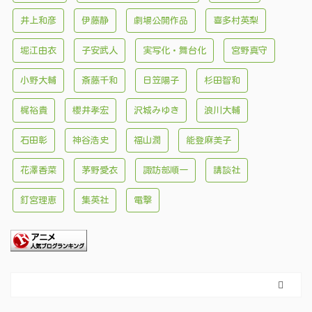
井上和彦
伊藤静
劇場公開作品
喜多村英梨
堀江由衣
子安武人
実写化・舞台化
宮野真守
小野大輔
斎藤千和
日笠陽子
杉田智和
梶裕貴
櫻井孝宏
沢城みゆき
浪川大輔
石田彰
神谷浩史
福山潤
能登麻美子
花澤香菜
茅野愛衣
諏訪部順一
講談社
釘宮理恵
集英社
電撃