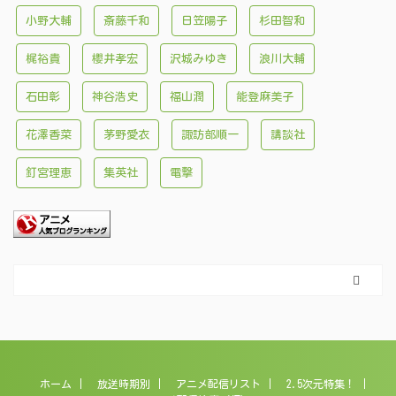
小野大輔
斎藤千和
日笠陽子
杉田智和
梶裕貴
櫻井孝宏
沢城みゆき
浪川大輔
石田彰
神谷浩史
福山潤
能登麻美子
花澤香菜
茅野愛衣
諏訪部順一
講談社
釘宮理恵
集英社
電撃
ホーム
放送時期別
アニメ配信リスト
2.5次元特集！