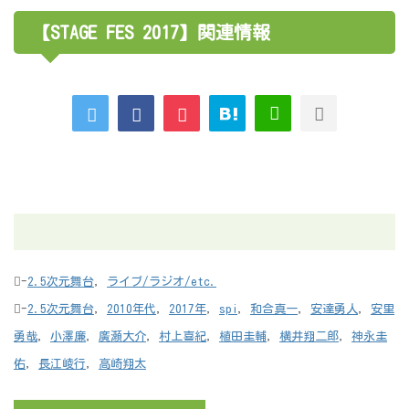
【STAGE FES 2017】関連情報
-
2.5次元舞台
,
ライブ/ラジオ/etc.
-
2.5次元舞台
,
2010年代
,
2017年
,
spi
,
和合真一
,
安達勇人
,
安里
勇哉
,
小澤廉
,
廣瀬大介
,
村上喜紀
,
植田圭輔
,
横井翔二郎
,
神永圭
佑
,
長江崚行
,
高崎翔太