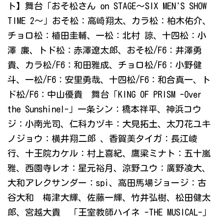
ト】舞台「おそ松さん on STAGE～SIX MEN'S SHOW
TIME 2～」おそ松：高崎翔太、カラ松：柏木佑介、
チョロ松：植田圭輔、一松：北村 諒、十四松：小
澤 廉、トド松：赤澤遼太郎、おそ松/F6：井澤勇
貴、カラ松/F6：和田雅成、チョロ松/F6：小野健
斗、一松/F6：安里勇哉、十四松/F6：和合真一、ト
ド松/F6：中山優貴 舞台「KING OF PRISM -Over
the Sunshine!-」一条シン：橋本祥平、神浜コウ
ジ：小南光司、仁科カヅキ：大見拓土、太刀花ユキ
ノジョウ：横井翔二郎 、香賀美タイガ：長江崚
行、十王院カケル：村上喜紀、鷹梁ミナト：五十嵐
雅、西園寺レオ：星元裕月、涼野ユウ：廣野凌大、
大和アレクサンダー：spi、高田馬場ジョージ：古
谷大和 梅津大輝、佐藤一輝、竹井弘樹、松田健太
郎、宮越大貴 「王室教師ハイネ -THE MUSICAL-」