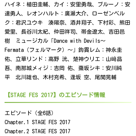
ハイネ：植田圭輔、カイ：安里勇哉、ブルーノ：安
達勇人、レオンハルト：廣瀬大介、ローゼンベル
ク：君沢ユウキ 湊陽奈、酒井翔子、下村彩、熊田
愛里、長谷川太紀、仲田祥司、帯金遼太、吉田邑
樹 ミュージカル「Dance with Devils～
Fermata（フェルマータ）～」鉤貫レム：神永圭
佑、立華リンド：高野 洸、楚神ウリエ：山﨑晶
吾、南那城メィジ：吉岡 佑、棗坂シキ：安川純
平 北川雄也、木村充希、逢坂 空、尾関晃輔
【STAGE FES 2017】のエピソード情報
エピソード（全6話）
Chapter.1 STAGE FES 2017
Chapter.2 STAGE FES 2017