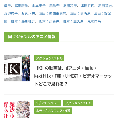
威子
,
富田耕生
,
山本圭子
,
森功至
,
沢田和子
,
津田延代
,
浦田又治
,
渡辺典子
,
渡辺岳夫
,
演出：勝間田具冶
,
演出：葛西治
,
演出：設楽
博
,
脚本：藤川桂介
,
脚本：辻真先
,
脚本：高久進
,
荒木伸吾
同じジャンルのアニメ情報
アクション/バトル
【K】の動画は、dアニメ・hulu・
Nextflix・FOD・U-NEXT・ビデオマーケッ
トどこで見れる？
SF/ファンタジー
アクション/バトル
ホラー/サスペンス/推理