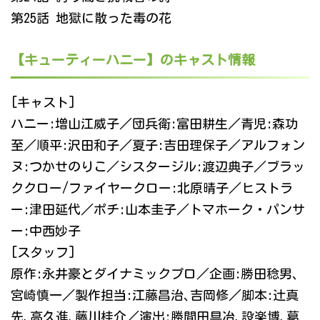
第25話 地獄に散った毒の花
【キューティーハニー】のキャスト情報
[キャスト]
ハニー:増山江威子／団兵衛:富田耕生／青児:森功
至／順平:沢田和子／夏子:吉田理保子／アルフォン
ヌ:つかせのりこ／シスタージル:渡辺典子／ブラッ
ククロー/ファイヤークロー:北原晴子／ヒストラ
ー:津田延代／ポチ:山本圭子／トマホーク・パンサ
ー:中西妙子
[スタッフ]
原作:永井豪とダイナミックプロ／企画:勝田稔男､
宮崎慎一／製作担当:江藤昌治､吉岡修／脚本:辻真
先､高久進､藤川桂介／演出:勝間田具冶､設楽博､葛