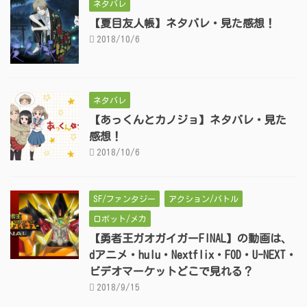
ネタバレ
【夏目友人帳】ネタバレ・見た感想！
2018/10/6
ネタバレ
【あっくんとカノジョ】ネタバレ・見た
感想！
2018/10/6
SF/ファンタジー
アクション/バトル
ロボット/メカ
【勇者王ガオガイガーFINAL】の動画は、
dアニメ・hulu・Nextflix・FOD・U-NEXT・
ビデオマーケットどこで見れる？
2018/9/15