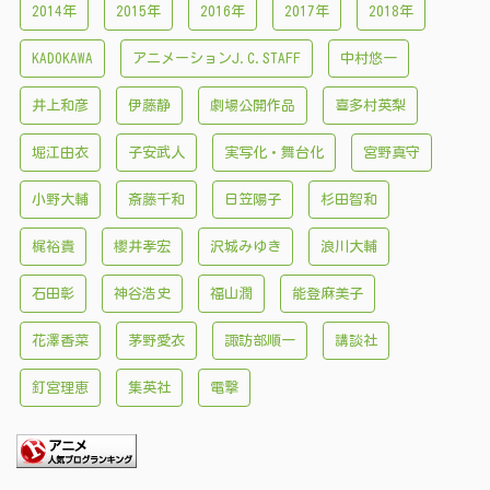
2014年
2015年
2016年
2017年
2018年
KADOKAWA
アニメーションJ.C.STAFF
中村悠一
井上和彦
伊藤静
劇場公開作品
喜多村英梨
堀江由衣
子安武人
実写化・舞台化
宮野真守
小野大輔
斎藤千和
日笠陽子
杉田智和
梶裕貴
櫻井孝宏
沢城みゆき
浪川大輔
石田彰
神谷浩史
福山潤
能登麻美子
花澤香菜
茅野愛衣
諏訪部順一
講談社
釘宮理恵
集英社
電撃