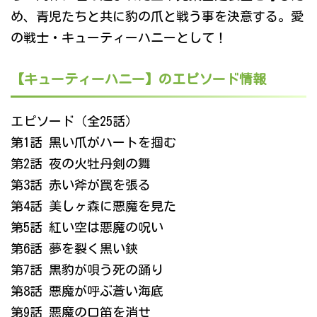
め、青児たちと共に豹の爪と戦う事を決意する。愛
の戦士・キューティーハニーとして！
【キューティーハニー】のエピソード情報
エピソード（全25話）
第1話 黒い爪がハートを掴む
第2話 夜の火牡丹剣の舞
第3話 赤い斧が罠を張る
第4話 美しヶ森に悪魔を見た
第5話 紅い空は悪魔の呪い
第6話 夢を裂く黒い鋏
第7話 黒豹が唄う死の踊り
第8話 悪魔が呼ぶ蒼い海底
第9話 悪魔の口笛を消せ