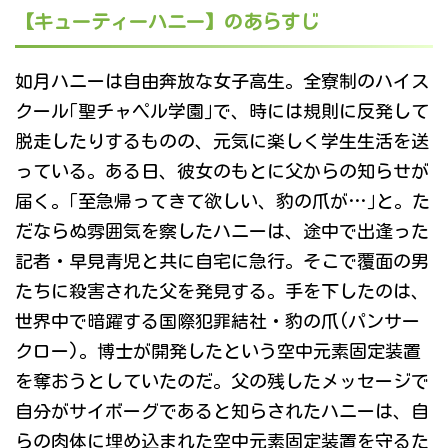
【キューティーハニー】のあらすじ
如月ハニーは自由奔放な女子高生。全寮制のハイス
クール｢聖チャペル学園｣で、時には規則に反発して
脱走したりするものの、元気に楽しく学生生活を送
っている。ある日、彼女のもとに父からの知らせが
届く。｢至急帰ってきて欲しい、豹の爪が…｣と。た
だならぬ雰囲気を察したハニーは、途中で出逢った
記者・早見青児と共に自宅に急行。そこで覆面の男
たちに殺害された父を発見する。手を下したのは、
世界中で暗躍する国際犯罪結社・豹の爪(パンサー
クロー)。博士が開発したという空中元素固定装置
を奪おうとしていたのだ。父の残したメッセージで
自分がサイボーグであると知らされたハニーは、自
らの肉体に埋め込まれた空中元素固定装置を守るた