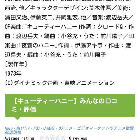
西治､他／キャラクターデザイン:荒木伸吾／美術:
浦田又治､伊藤英二､井岡雅宏､他／音楽:渡辺岳夫／
OP楽曲:｢キューティーハニー｣作詞：クロードQ・作
曲：渡辺岳夫・編曲：小谷充・うた：前川陽子／ED
楽曲:｢夜霧のハニー｣作詞：伊藤アキラ・作曲：渡
辺岳夫・編曲：小谷充・うた：前川陽子
[製作年]
1973年
(C)ダイナミック企画・東映アニメーション
【キューティーハニー】みんなの口コ
ミ・評価
Hulu・Netflix・FOD・U-NEXT・Dアニメ・ビデオマーケットのアニメ動画
配信情報
Average rating:
0 reviews