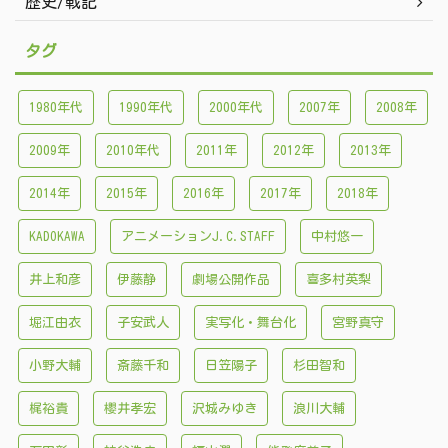
歴史/戦記
タグ
1980年代
1990年代
2000年代
2007年
2008年
2009年
2010年代
2011年
2012年
2013年
2014年
2015年
2016年
2017年
2018年
KADOKAWA
アニメーションJ.C.STAFF
中村悠一
井上和彦
伊藤静
劇場公開作品
喜多村英梨
堀江由衣
子安武人
実写化・舞台化
宮野真守
小野大輔
斎藤千和
日笠陽子
杉田智和
梶裕貴
櫻井孝宏
沢城みゆき
浪川大輔