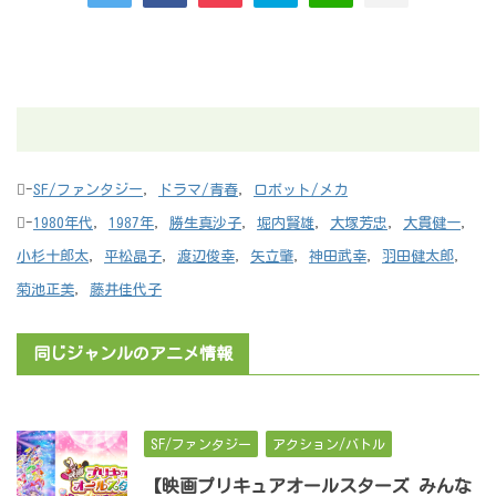
-
SF/ファンタジー
,
ドラマ/青春
,
ロボット/メカ
-
1980年代
,
1987年
,
勝生真沙子
,
堀内賢雄
,
大塚芳忠
,
大貫健一
,
小杉十郎太
,
平松晶子
,
渡辺俊幸
,
矢立肇
,
神田武幸
,
羽田健太郎
,
菊池正美
,
藤井佳代子
同じジャンルのアニメ情報
SF/ファンタジー
アクション/バトル
【映画プリキュアオールスターズ みんな