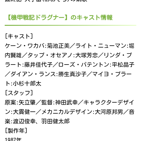
【機甲戦記ドラグナー】のキャスト情報
[キャスト]
ケーン・ワカバ:菊池正美／ライト・ニューマン:堀
内賢雄／タップ・オセアノ:大塚芳忠／リンダ・プ
ラート:藤井佳代子／ローズ・パテントン:平松晶子
／ダイアン・ランス:勝生真沙子／マイヨ・プラー
ト:小杉十郎太
[スタッフ]
原案:矢立肇／監督:神田武幸／キャラクターデザイ
ン:大貫健一／メカニカルデザイン:大河原邦男／音
楽:渡辺俊幸、羽田健太郎
[製作年]
1987年