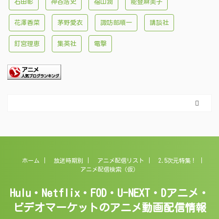
石田彰
神谷浩史
福山潤
能登麻美子
花澤香菜
茅野愛衣
諏訪部順一
講談社
釘宮理恵
集英社
電撃
ホーム
放送時期別
アニメ配信リスト
2.5次元特集！
アニメ配信検索（仮）
Hulu・Netflix・FOD・U-NEXT・Dアニメ・
ビデオマーケットのアニメ動画配信情報