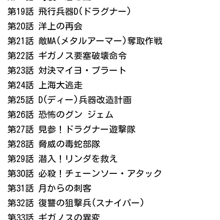
第19話 飛行兵器D(ドラグナー)
第20話 洋上の再会
第21話 敵MA(メタルアーマー)奪取作戦
第22話 ギガノス要塞破壊命令
第23話 対決マイヨ・プラート
第24話 上海大逃走
第25話 D(ディー)兵器改造計画
第26話 恐怖のグン ジェム
第27話 見参！ドラグナー遊撃隊
第28話 脅威の毒蛇部隊
第29話 潜入！リンダを救え
第30話 必殺！チェーンソー・アタック
第31話 月からの刺客
第32話 復讐の狙撃兵(スナイパー)
第33話 ギガノスの異変