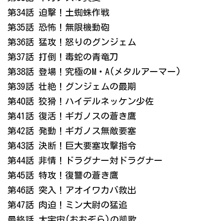
第34話 迫撃！土蜘蛛作戦
第35話 恐怖！無限機動砲
第36話 猛攻！怒りのグンジェム
第37話 打倒！毒蛇の青竜刀
第38話 登場！究極のM・A(メタルアーマー)
第39話 壮絶！グンジェムの最期
第40話 狡猾！ハイデルネッケン少佐
第41話 復活！ギガノスの蒼き鷹
第42話 発動！ギガノス無敵要塞
第43話 決断！巨大要塞攻撃指令
第44話 非情！ドラグナー対ドラグナー
第45話 特攻！復讐の蒼き鷹
第46話 突入！アオイワカバ救出
第47話 肉迫！ミン大尉の猛追
最終話 大宇宙(おおぞら)の凱歌