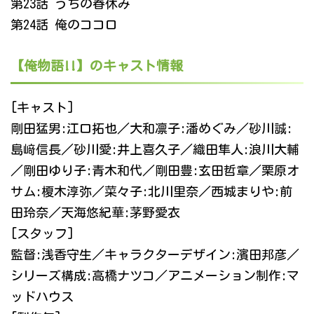
第23話 うちの春休み
第24話 俺のココロ
【俺物語!!】のキャスト情報
[キャスト]
剛田猛男:江口拓也／大和凛子:潘めぐみ／砂川誠:
島﨑信長／砂川愛:井上喜久子／織田隼人:浪川大輔
／剛田ゆり子:青木和代／剛田豊:玄田哲章／栗原オ
サム:榎木淳弥／菜々子:北川里奈／西城まりや:前
田玲奈／天海悠紀華:茅野愛衣
[スタッフ]
監督:浅香守生／キャラクターデザイン:濱田邦彦／
シリーズ構成:高橋ナツコ／アニメーション制作:マ
ッドハウス