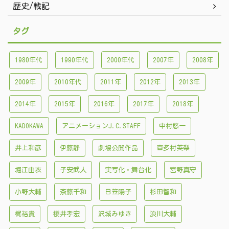
歴史/戦記
タグ
1980年代
1990年代
2000年代
2007年
2008年
2009年
2010年代
2011年
2012年
2013年
2014年
2015年
2016年
2017年
2018年
KADOKAWA
アニメーションJ.C.STAFF
中村悠一
井上和彦
伊藤静
劇場公開作品
喜多村英梨
堀江由衣
子安武人
実写化・舞台化
宮野真守
小野大輔
斎藤千和
日笠陽子
杉田智和
梶裕貴
櫻井孝宏
沢城みゆき
浪川大輔