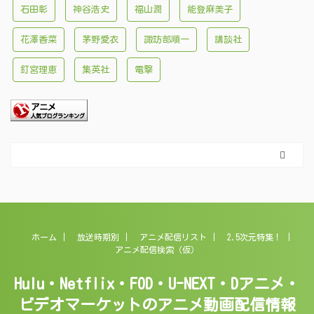
石田彰
神谷浩史
福山潤
能登麻美子
花澤香菜
茅野愛衣
諏訪部順一
講談社
釘宮理恵
集英社
電撃
ホーム
放送時期別
アニメ配信リスト
2.5次元特集！
アニメ配信検索（仮）
Hulu・Netflix・FOD・U-NEXT・Dアニメ・
ビデオマーケットのアニメ動画配信情報