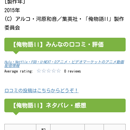
[製作年]
2015年
(C) アルコ・河原和音／集英社・「俺物語!!」製作
委員会
【俺物語!!】みんなの口コミ・評価
Hulu・Netflix・FOD・U-NEXT・Dアニメ・ビデオマーケットのアニメ動画
配信情報
Average rating:
0 reviews
口コミの投稿はこちらからどうぞ！
【俺物語!!】ネタバレ・感想