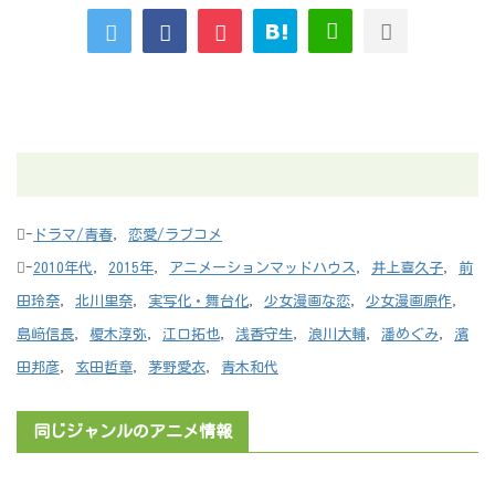
-
ドラマ/青春
,
恋愛/ラブコメ
-
2010年代
,
2015年
,
アニメーションマッドハウス
,
井上喜久子
,
前
田玲奈
,
北川里奈
,
実写化・舞台化
,
少女漫画な恋
,
少女漫画原作
,
島﨑信長
,
榎木淳弥
,
江口拓也
,
浅香守生
,
浪川大輔
,
潘めぐみ
,
濱
田邦彦
,
玄田哲章
,
茅野愛衣
,
青木和代
同じジャンルのアニメ情報