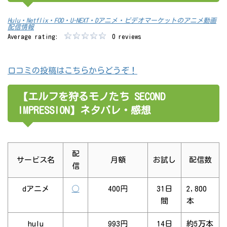
Hulu・Netflix・FOD・U-NEXT・Dアニメ・ビデオマーケットのアニメ動画
配信情報
Average rating:
0 reviews
口コミの投稿はこちらからどうぞ！
【エルフを狩るモノたち SECOND
IMPRESSION】ネタバレ・感想
配
サービス名
月額
お試し
配信数
信
dアニメ
◯
400円
31日
2,800
間
本
hulu
993円
14日
約5万本