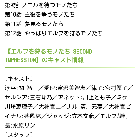
第9話 ノエルを待つモノたち
第10話 主役を争うモノたち
第11話 夢見るモノたち
第12話 やっぱりエルフを狩るモノたち
【エルフを狩るモノたち SECOND
IMPRESSION】のキャスト情報
[キャスト]
淳平:関 智一／愛理:富沢美智恵／律子:宮村優子／
セルシア:三石琴乃／アネット:川上とも子／ミケ:
川崎恵理子／大神官エイナル:清川元夢／大神官ビ
イナル:茶風林／ジャッジ:立木文彦／エルフ裁判
長:水原リン
[スタッフ]