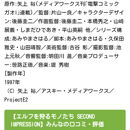
原作:矢上 裕(メディアワークス刊｢電撃コミック
ガオ!｣連載)／監督:片山一良／キャラクターデザイ
ン:後藤圭二／作画監督:後藤圭二・本橋秀之・山崎
展義・しまだひであき・平山英嗣 他／シリーズ構
成:あみやまさはる／脚本:あみやまさはる・久保田
雅史・山田靖智／美術監督:古谷 彰／撮影監督:池
上元秋／音響監督:明田川 進／音楽プロデューサ
ー:笹路正徳／音楽:堤 秀樹
[製作年]
1997年
（C）矢上 裕／アスキー・メディアワークス／
ProjectE2
【エルフを狩るモノたち SECOND
IMPRESSION】みんなの口コミ・評価