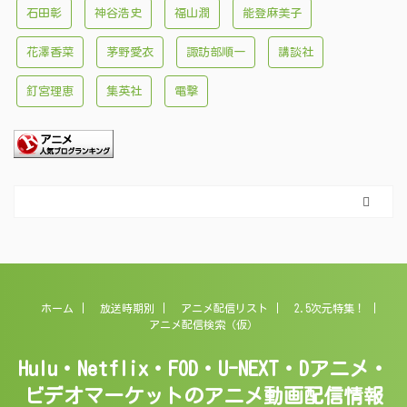
石田彰
神谷浩史
福山潤
能登麻美子
花澤香菜
茅野愛衣
諏訪部順一
講談社
釘宮理恵
集英社
電撃
ホーム
放送時期別
アニメ配信リスト
2.5次元特集！
アニメ配信検索（仮）
Hulu・Netflix・FOD・U-NEXT・Dアニメ・
ビデオマーケットのアニメ動画配信情報