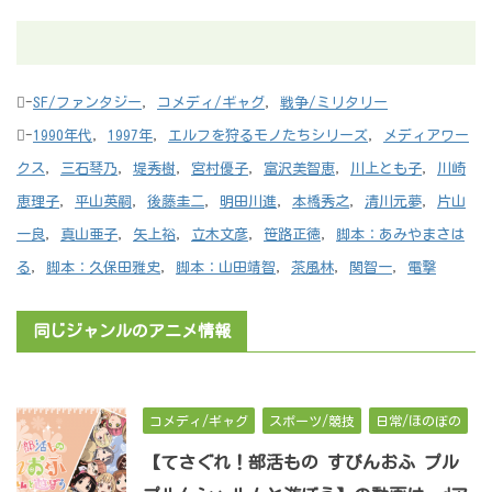
-
SF/ファンタジー
,
コメディ/ギャグ
,
戦争/ミリタリー
-
1990年代
,
1997年
,
エルフを狩るモノたちシリーズ
,
メディアワー
クス
,
三石琴乃
,
堤秀樹
,
宮村優子
,
富沢美智恵
,
川上とも子
,
川崎
恵理子
,
平山英嗣
,
後藤圭二
,
明田川進
,
本橋秀之
,
清川元夢
,
片山
一良
,
真山亜子
,
矢上裕
,
立木文彦
,
笹路正徳
,
脚本：あみやまさは
る
,
脚本：久保田雅史
,
脚本：山田靖智
,
茶風林
,
関智一
,
電撃
同じジャンルのアニメ情報
コメディ/ギャグ
スポーツ/競技
日常/ほのぼの
【てさぐれ！部活もの すぴんおふ プル