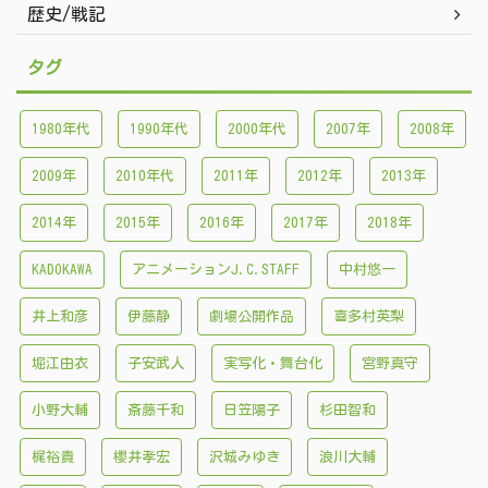
歴史/戦記
タグ
1980年代
1990年代
2000年代
2007年
2008年
2009年
2010年代
2011年
2012年
2013年
2014年
2015年
2016年
2017年
2018年
KADOKAWA
アニメーションJ.C.STAFF
中村悠一
井上和彦
伊藤静
劇場公開作品
喜多村英梨
堀江由衣
子安武人
実写化・舞台化
宮野真守
小野大輔
斎藤千和
日笠陽子
杉田智和
梶裕貴
櫻井孝宏
沢城みゆき
浪川大輔