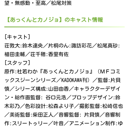
望・無感動・至高／松尾対策
【あっくんとカノジョ】のキャスト情報
[キャスト]
荘敦大:鈴木達央／片桐のん:諏訪彩花／松尾真砂:
植田圭輔／荘千穂:香里有佐
[スタッフ]
原作:杜若わか『あっくんとカノジョ』（ＭＦコミ
ックスジーンシリーズ／KADOKAWA刊）／監督:片貝
慎／シリーズ構成:山田由香／キャラクターデザイ
ン・総作画監督: 谷口元浩／プロップデザイン:鈴
木彩乃／色彩設計:松森より子／撮影監督:松崎信也
／美術監督:柴田正人／音響監督: 片貝慎／音響制
作:スリートゥリー／叶音／アニメーション制作:ゆ