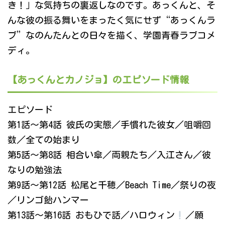
き！」な気持ちの裏返しなのです。あっくんと、そ
んな彼の振る舞いをまったく気にせず“あっくんラ
ブ”なのんたんとの日々を描く、学園青春ラブコメ
ディ。
【あっくんとカノジョ】のエピソード情報
エピソード
第1話～第4話 彼氏の実態／手慣れた彼女／咀嚼回
数／全ての始まり
第5話～第8話 相合い傘／両親たち／入江さん／彼
なりの勉強法
第9話～第12話 松尾と千穂／Beach Time／祭りの夜
／リンゴ飴ハンマー
第13話～第16話 おもひで話／ハロウィン
／願