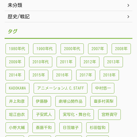
未分類
歴史/戦記
タグ
1980年代
1990年代
2000年代
2007年
2008年
2009年
2010年代
2011年
2012年
2013年
2014年
2015年
2016年
2017年
2018年
KADOKAWA
アニメーションJ.C.STAFF
中村悠一
井上和彦
伊藤静
劇場公開作品
喜多村英梨
堀江由衣
子安武人
実写化・舞台化
宮野真守
小野大輔
斎藤千和
日笠陽子
杉田智和