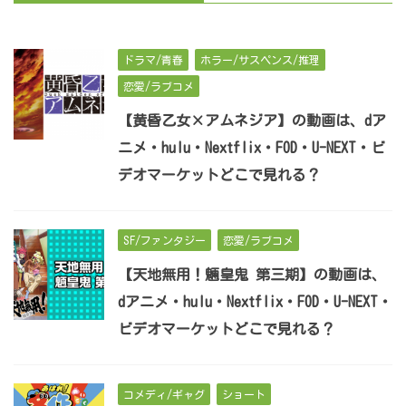
ドラマ/青春
ホラー/サスペンス/推理
恋愛/ラブコメ
【黄昏乙女×アムネジア】の動画は、dア
ニメ・hulu・Nextflix・FOD・U-NEXT・ビ
デオマーケットどこで見れる？
SF/ファンタジー
恋愛/ラブコメ
【天地無用！魎皇鬼 第三期】の動画は、
dアニメ・hulu・Nextflix・FOD・U-NEXT・
ビデオマーケットどこで見れる？
コメディ/ギャグ
ショート