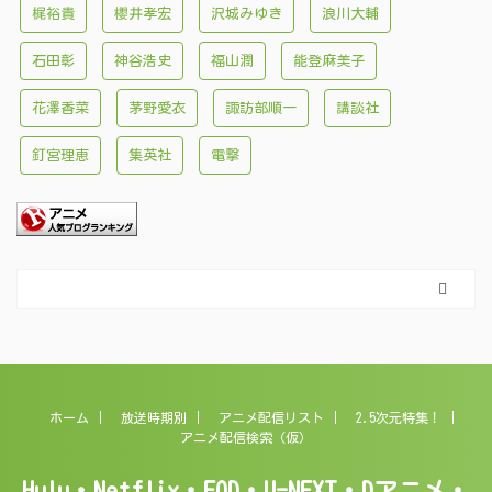
梶裕貴
櫻井孝宏
沢城みゆき
浪川大輔
石田彰
神谷浩史
福山潤
能登麻美子
花澤香菜
茅野愛衣
諏訪部順一
講談社
釘宮理恵
集英社
電撃
ホーム
放送時期別
アニメ配信リスト
2.5次元特集！
アニメ配信検索（仮）
Hulu・Netflix・FOD・U-NEXT・Dアニメ・