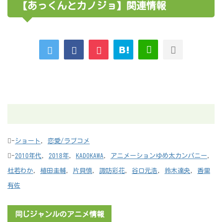
【あっくんとカノジョ】関連情報
-
ショート
,
恋愛/ラブコメ
-
2010年代
,
2018年
,
KADOKAWA
,
アニメーションゆめ太カンパニー
,
杜若わか
,
植田圭輔
,
片貝慎
,
諏訪彩花
,
谷口元浩
,
鈴木達央
,
香里
有佐
同じジャンルのアニメ情報