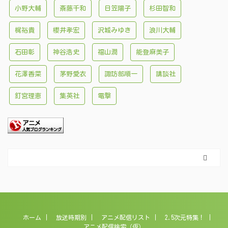
小野大輔
斎藤千和
日笠陽子
杉田智和
梶裕貴
櫻井孝宏
沢城みゆき
浪川大輔
石田彰
神谷浩史
福山潤
能登麻美子
花澤香菜
茅野愛衣
諏訪部順一
講談社
釘宮理恵
集英社
電撃
ホーム
放送時期別
アニメ配信リスト
2.5次元特集！
アニメ配信検索（仮）