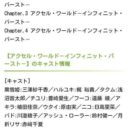
バースト－
Chapter.3 アクセル・ワールド－インフィニット・
バースト－
Chapter.4 アクセル・ワールド－インフィニット・
バースト－
【アクセル・ワールド－インフィニット・バ
ースト－】のキャスト情報
[キャスト]
黒雪姫:三澤紗千香／ハルユキ:梶 裕貴／タクム:浅
沼晋太郎／チユリ:豊崎愛生／フーコ:遠藤 綾／ア
キラ:植田佳奈／ウタイ:原由実／ニコ:日高里菜／
パド:川澄綾子／アッシュ・ローラー:鈴村健一／月
折リサ:赤﨑千夏