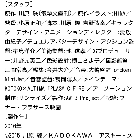
[スタッフ]
原作:川原 礫(電撃文庫刊)／原作イラスト:HIMA／
監督:小原正和／脚本:川原 礫 吉野弘幸／キャラク
ターデザイン・アニメーションディレクター:愛敬
由紀子／デュエルアバターデザイン・アクション監
督:椛島洋介／美術監督:池 信孝／CGプロデューサ
ー:井野元英二／色彩設計:横山さよ子／撮影監督:
江間常高／編集:今井大介／音楽:大嶋啓之 onoken
MintJam／音響監督:鶴岡陽太／メインテーマ:
KOTOKO×ALTIMA ｢PLASMIC FIRE｣／アニメーション
制作:サンライズ／製作:AWIB Project／配給:ワー
ナー・ブラザース映画
[製作年]
2016年
©2015 川原 礫／ＫＡＤＯＫＡＷＡ アスキー・メ