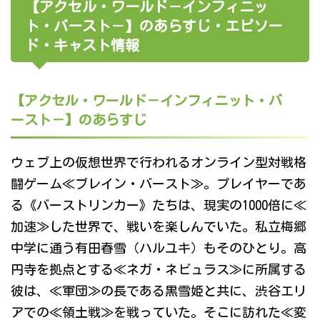
【アクセル・ワールド－インフィニッ
ト・バースト－】のあらすじ・エピソー
ド・キャスト情報
【アクセル・ワールド－インフィニット・バ
ースト－】のあらすじ
ウェブ上の仮想世界で行われるオンライン型対戦格
闘ゲーム≪ブレイン・バースト≫。プレイヤーであ
る《バーストリンカー》たちは、現実の1000倍に≪
加速≫した世界で、戦いを楽しんでいた。私立梅郷
中学に通う有田春雪（ハルユキ）もそのひとり。高
円寺を拠点とする≪ネガ・ネビュラス≫に所属する
彼は、≪軍団≫の長である黒雪姫と共に、渋谷エリ
アでの≪領土戦≫を戦っていた。そこに訪れた≪変