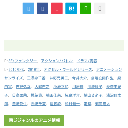
-
SF/ファンタジー
,
アクション/バトル
,
ドラマ/青春
-
2010年代
,
2016年
,
アクセル・ワールドシリーズ
,
アニメーション
サンライズ
,
三澤紗千香
,
井野元英二
,
今井大介
,
劇場公開作品
,
原
由実
,
吉野弘幸
,
大嶋啓之
,
小原正和
,
川原礫
,
川澄綾子
,
愛敬由紀
子
,
日高里菜
,
梶裕貴
,
植田佳奈
,
椛島洋介
,
横山さよ子
,
浅沼晋太
郎
,
豊崎愛生
,
赤﨑千夏
,
遠藤綾
,
鈴村健一
,
電撃
,
鶴岡陽太
同じジャンルのアニメ情報